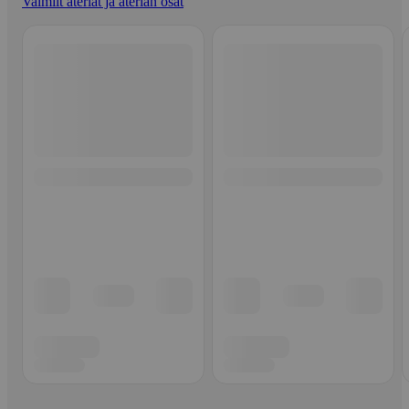
Valmiit ateriat ja aterian osat
Ohita listaus