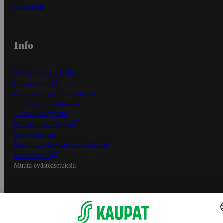
In English
Info
S-Business yrityksille
Oiva-raportit
Osuuskauppojen yhteystiedot
Tilaus- ja toimitusehdot
Tietosuojakäytäntö
Palvelun käyttöehdot
Saavutettavuus
Mobiilisovelluksen saavutettavuus
Mainostajalle
Muuta evästeasetuksia
S-ryhmän palvelut