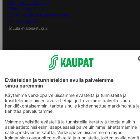
Palvelun käyttöehdot
Saavutettavuus
Mobiilisovelluksen saavutettavuus
Mainostajalle
Muuta evästeasetuksia
S-ryhmän palvelut
S-ryhmä
Asiakasomistajuus
Yhteishyvä Ruoka -sovellus
S-ostoslista -sovellus
Prisma.fi
Sokos.fi
S-Pankki
Yhteishyvä
Sokos Hotels
Raflaamo