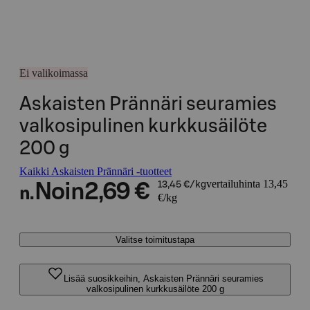
Ei valikoimassa
Askaisten Prännäri seuramies
valkosipulinen kurkkusäilöte
200 g
Kaikki Askaisten Prännäri -tuotteet
vertailuhinta 13,45
Noin
2,69 €
13,45 €/kg
n.
€/kg
Valitse toimitustapa
Lisää suosikkeihin, Askaisten Prännäri seuramies
valkosipulinen kurkkusäilöte 200 g