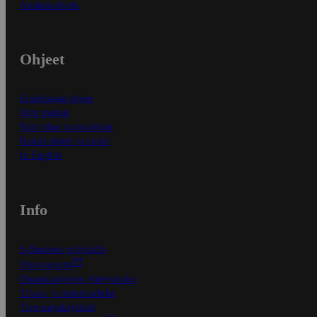
Asiakaspalvelu
Ohjeet
Ensitilaajan ohjeet
Näin maksat
Näin tilaat ja muokkaat
Kaikki ohjeet ja vinkit
In English
Info
S-Business yrityksille
Oiva-raportit
Osuuskauppojen yhteystiedot
Tilaus- ja toimitusehdot
Tietosuojakäytäntö