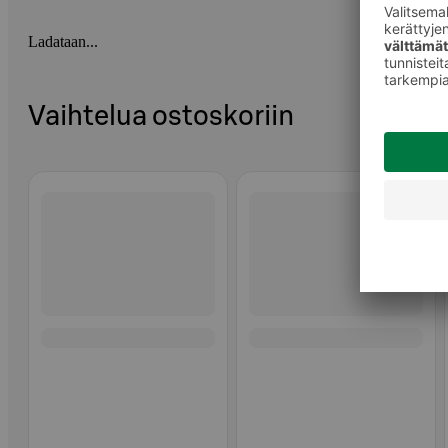
Ladataan...
Vaihtelua ostoskoriin
Ohita listaus