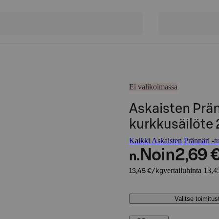
Ei valikoimassa
Askaisten Prän
kurkkusäilöte
Kaikki Askaisten Prännäri -tu
Noin
2,69 
n.
vertailuhinta 13,4
13,45 €/kg
Valitse toimitu