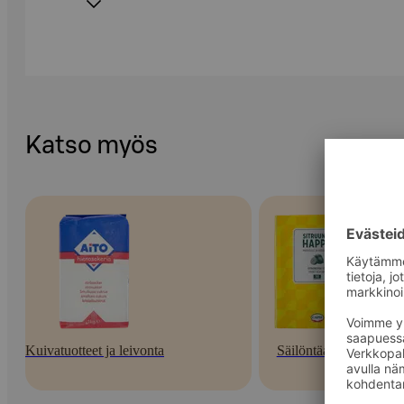
Katso myös
Kuivatuotteet ja leivonta
Säilöntäaineet