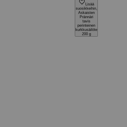
Lisää
suosikkeihin,
Askaisten
Prännäri
tavis
perinteinen
kurkkusäilöte
200 g