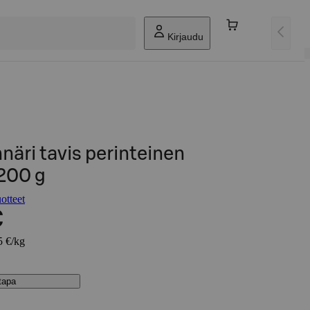
Kirjaudu
näri tavis perinteinen
 200 g
otteet
€
5 €/kg
stapa