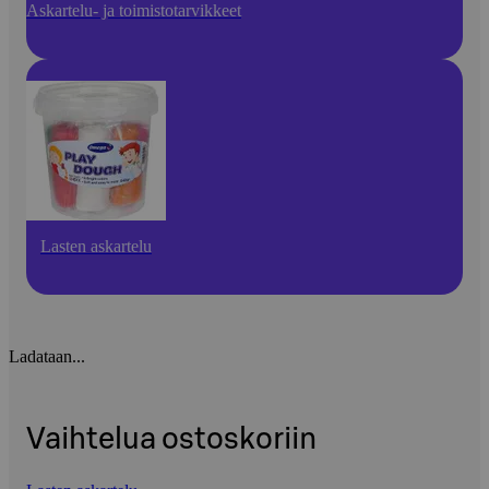
Askartelu- ja toimistotarvikkeet
Lasten askartelu
Ladataan...
Vaihtelua ostoskoriin