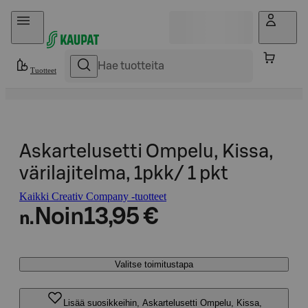
Hyppää sisältöön
Tuotteet
Askartelusetti Ompelu, Kissa,
värilajitelma, 1pkk/ 1 pkt
Kaikki Creativ Company -tuotteet
Noin
13,95 €
n.
Valitse toimitustapa
Lisää suosikkeihin, Askartelusetti Ompelu, Kissa,