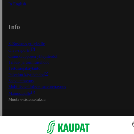
In English
Info
S-Business yrityksille
Oiva-raportit
Osuuskauppojen yhteystiedot
Tilaus- ja toimitusehdot
Tietosuojakäytäntö
Palvelun käyttöehdot
Saavutettavuus
Mobiilisovelluksen saavutettavuus
Mainostajalle
Muuta evästeasetuksia
S-ryhmän palvelut