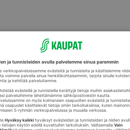
ikkeet
Lasten askartelu