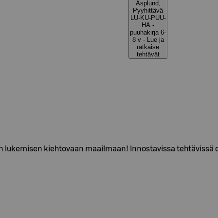
Asplund,
Pyyhittävä
LU-KU-PUU-
HA -
puuhakirja 6-
8 v - Lue ja
ratkaise
tehtävät
ukemisen kiehtovaan maailmaan! Innostavissa tehtävissä on ka