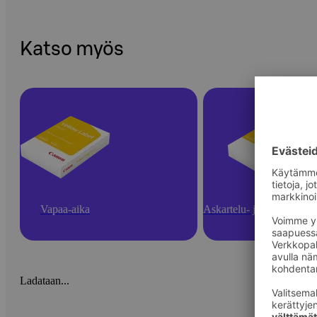
Katso myös
Vapaa-aika
Askartelu- ja toimistotarv
Ladataan...