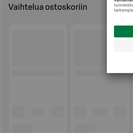
Vaihtelua ostoskoriin
Ohita listaus