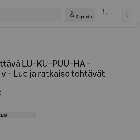
Kirjaudu
ittävä LU-KU-PUU-HA -
v - Lue ja ratkaise tehtävät
€
stapa