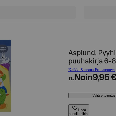
Asplund, Pyyh
puuhakirja 6-8 
Kaikki Sanoma Pro -tuotteet
Noin
9,95 
n.
Valitse toimitu
Lisää
suosikkeihin,