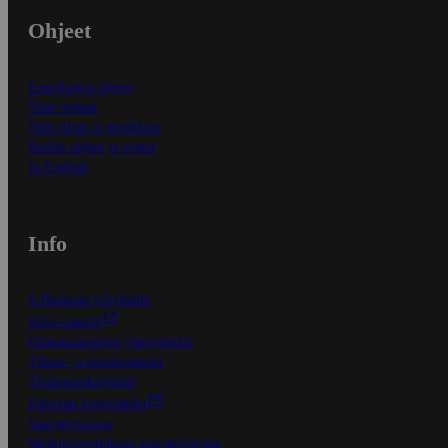
Ohjeet
Ensitilaajan ohjeet
Näin maksat
Näin tilaat ja muokkaat
Kaikki ohjeet ja vinkit
In English
Info
S-Business yrityksille
Oiva-raportit
Osuuskauppojen yhteystiedot
Tilaus- ja toimitusehdot
Tietosuojakäytäntö
Palvelun käyttöehdot
Saavutettavuus
Mobiilisovelluksen saavutettavuus