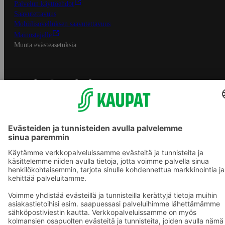
Palvelun käyttöehdot
Saavutettavuus
Mobiilisovelluksen saavutettavuus
Mainostajalle
Muuta evästeasetuksia
S-ryhmän palvelut
S-ryhmä
Asiakasomistajuus
Yhteishyvä Ruoka -sovellus
S-ostoslista -sovellus
Prisma.fi
Sokos.fi
S-Pankki
Yhteishyvä
Sokos Hotels
Raflaamo