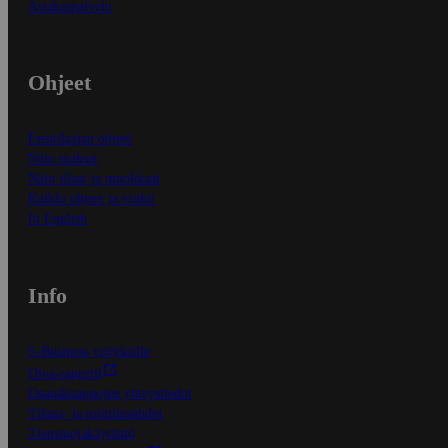
Asiakaspalvelu
Ohjeet
Ensitilaajan ohjeet
Näin maksat
Näin tilaat ja muokkaat
Kaikki ohjeet ja vinkit
In English
Info
S-Business yrityksille
Oiva-raportit
Osuuskauppojen yhteystiedot
Tilaus- ja toimitusehdot
Tietosuojakäytäntö