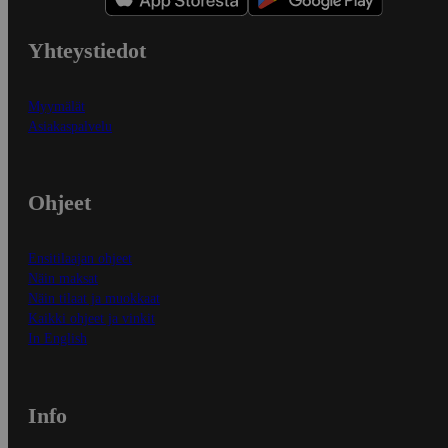
Yhteystiedot
Myymälät
Asiakaspalvelu
Ohjeet
Ensitilaajan ohjeet
Näin maksat
Näin tilaat ja muokkaat
Kaikki ohjeet ja vinkit
In English
Info