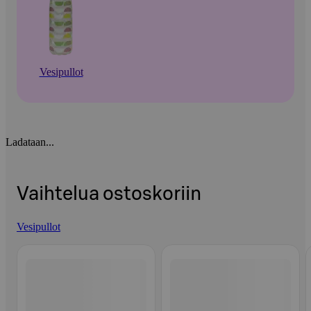
Vesipullot
Ladataan...
Vaihtelua ostoskoriin
Vesipullot
Ohita listaus