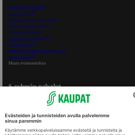
S-Business yrityksille
Oiva-raportit
Osuuskauppojen yhteystiedot
Tilaus- ja toimitusehdot
Tietosuojakäytäntö
Palvelun käyttöehdot
Saavutettavuus
Mobiilisovelluksen saavutettavuus
Mainostajalle
Muuta evästeasetuksia
S-ryhmän palvelut
S-ryhmä
Asiakasomistajuus
Yhteishyvä Ruoka -sovellus
S-ostoslista -sovellus
Prisma.fi