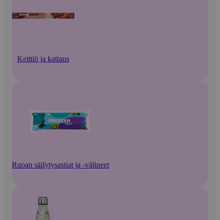
Keittiö ja kattaus
Ruoan säilytysastiat ja -välineet