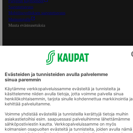
Palvelun käyttöehdot
Saavutettavuus
Mobiilisovelluksen saavutettavuus
Mainostajalle
Muuta evästeasetuksia
S-ryhmän palvelut
S-ryhmä
Asiakasomistajuus
Yhteishyvä Ruoka -sovellus
S-ostoslista -sovellus
Prisma.fi
Sokos.fi
S-Pankki
Yhteishyvä
Sokos Hotels
Raflaamo