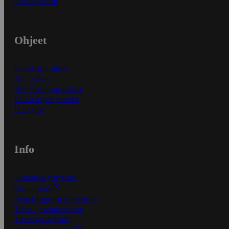
Asiakaspalvelu
Ohjeet
Ensitilaajan ohjeet
Näin maksat
Näin tilaat ja muokkaat
Kaikki ohjeet ja vinkit
In English
Info
S-Business yrityksille
Oiva-raportit
Osuuskauppojen yhteystiedot
Tilaus- ja toimitusehdot
Tietosuojakäytäntö