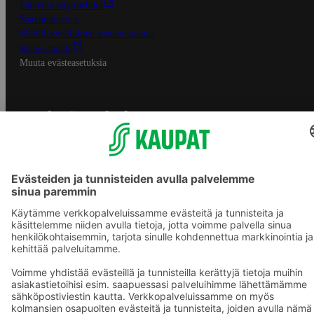
Palvelun käyttöehdot
Saavutettavuus
Mobiilisovelluksen saavutettavuus
Mainostajalle
Muuta evästeasetuksia
S-ryhmän palvelut
S-ryhmä
Asiakasomistajuus
Yhteishyvä Ruoka -sovellus
S-ostoslista -sovellus
Prisma.fi
Sokos.fi
S-Pankki
Yhteishyvä
Sokos Hotels
Raflaamo