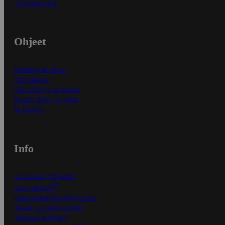
Asiakaspalvelu
Ohjeet
Ensitilaajan ohjeet
Näin maksat
Näin tilaat ja muokkaat
Kaikki ohjeet ja vinkit
In English
Info
S-Business yrityksille
Oiva-raportit
Osuuskauppojen yhteystiedot
Tilaus- ja toimitusehdot
Tietosuojakäytäntö