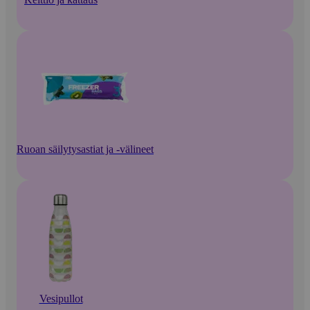
Ruoan säilytysastiat ja -välineet
Vesipullot