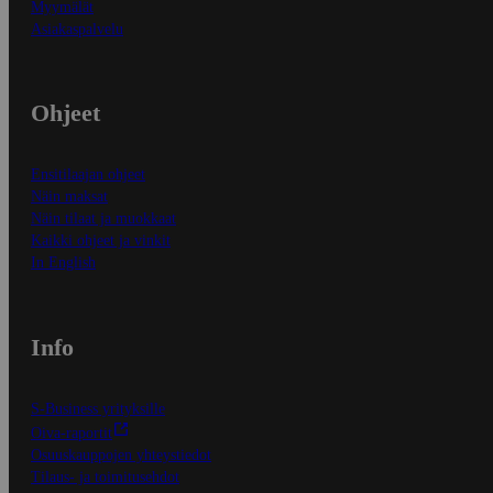
Myymälät
Asiakaspalvelu
Ohjeet
Ensitilaajan ohjeet
Näin maksat
Näin tilaat ja muokkaat
Kaikki ohjeet ja vinkit
In English
Info
S-Business yrityksille
Oiva-raportit
Osuuskauppojen yhteystiedot
Tilaus- ja toimitusehdot