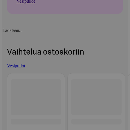
Vesipullot
Ladataan...
Vaihtelua ostoskoriin
Vesipullot
Ohita listaus