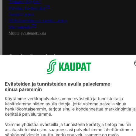
Tietosuojakäytäntö
Palvelun käyttöehdot
Saavutettavuus
Mobiilisovelluksen saavutettavuus
Mainostajalle
Muuta evästeasetuksia
S-ryhmän palvelut
S-ryhmä
Asiakasomistajuus
Yhteishyvä Ruoka -sovellus
S-ostoslista -sovellus
Prisma.fi
Sokos.fi
S-Pankki
Yhteishyvä
Sokos Hotels
Raflaamo