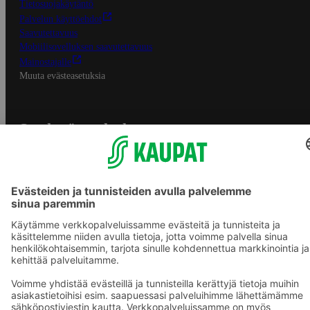
Tietosuojakäytäntö
Palvelun käyttöehdot
Saavutettavuus
Mobiilisovelluksen saavutettavuus
Mainostajalle
Muuta evästeasetuksia
S-ryhmän palvelut
S-ryhmä
Asiakasomistajuus
Yhteishyvä Ruoka -sovellus
S-ostoslista -sovellus
Prisma.fi
Sokos.fi
S-Pankki
Yhteishyvä
Sokos Hotels
Raflaamo