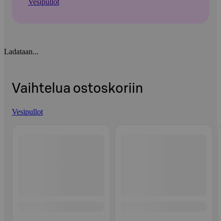
Vesipullot
Ladataan...
Vaihtelua ostoskoriin
Vesipullot
Ohita listaus