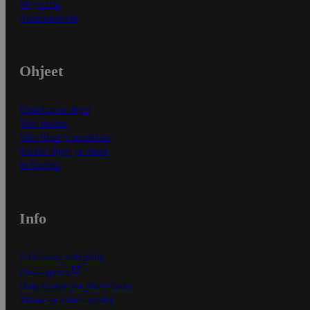
Myymälät
Asiakaspalvelu
Ohjeet
Ensitilaajan ohjeet
Näin maksat
Näin tilaat ja muokkaat
Kaikki ohjeet ja vinkit
In English
Info
S-Business yrityksille
Oiva-raportit
Osuuskauppojen yhteystiedot
Tilaus- ja toimitusehdot