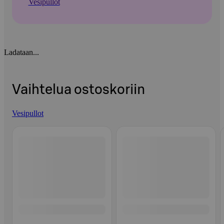
Vesipullot
Ladataan...
Vaihtelua ostoskoriin
Vesipullot
Ohita listaus