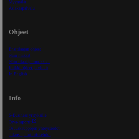
Myymälät
Asiakaspalvelu
Ohjeet
Ensitilaajan ohjeet
Näin maksat
Näin tilaat ja muokkaat
Kaikki ohjeet ja vinkit
In English
Info
S-Business yrityksille
Oiva-raportit
Osuuskauppojen yhteystiedot
Tilaus- ja toimitusehdot