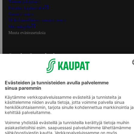
Tietosuojakäytäntö
Palvelun käyttöehdot
Saavutettavuus
Mobiilisovelluksen saavutettavuus
Mainostajalle
Muuta evästeasetuksia
S-ryhmän palvelut
S-ryhmä
Asiakasomistajuus
Yhteishyvä Ruoka -sovellus
S-ostoslista -sovellus
Prisma.fi
Sokos.fi
S-Pankki
Yhteishyvä
Sokos Hotels
Raflaamo