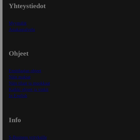
Yhteystiedot
Myymälät
Asiakaspalvelu
Ohjeet
Ensitilaajan ohjeet
Näin maksat
Näin tilaat ja muokkaat
Kaikki ohjeet ja vinkit
In English
Info
S-Business yrityksille