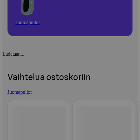
Juomapullot
Ladataan...
Vaihtelua ostoskoriin
Juomapullot
Ohita listaus