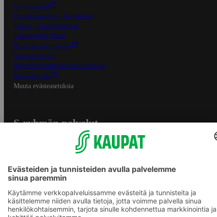
Oiva-raportit
Osuuskauppojen yhteystiedot
Tilaus- ja toimitusehdot
Tietosuojakäytäntö
Palvelun käyttöehdot
Saavutettavuus
Mobiilisovelluksen saavutettavuus
Mainostajalle
Muuta evästeasetuksia
S-ryhmän palvelut
S-ryhmä
Asiakasomistajuus
Yhteishyvä Ruoka -sovellus
S-ostoslista -sovellus
Prisma.fi
Sokos.fi
S-Pankki