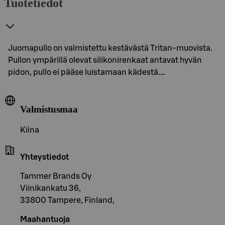
Tuotetiedot
Juomapullo on valmistettu kestävästä Tritan-muovista.
Pullon ympärillä olevat silikonirenkaat antavat hyvän
pidon, pullo ei pääse luistamaan kädestä.…
Valmistusmaa
Kiina
Yhteystiedot
Tammer Brands Oy
Viinikankatu 36,
33800 Tampere, Finland,
Maahantuoja