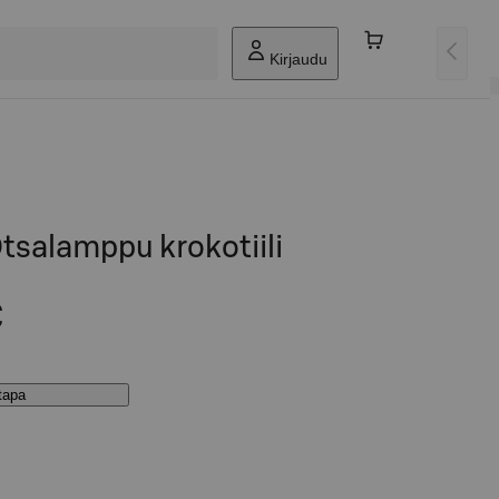
Kirjaudu
tsalamppu krokotiili
€
stapa