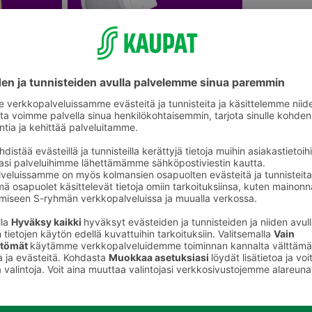
välineet
Taskulamput ja valaisimet