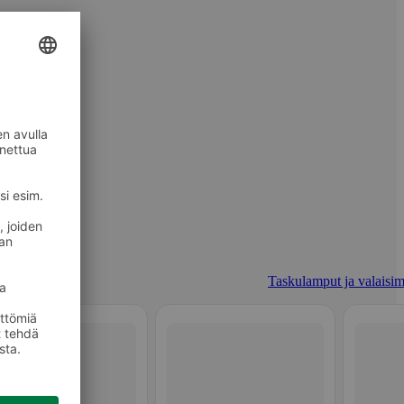
Taskulamput ja valaisim