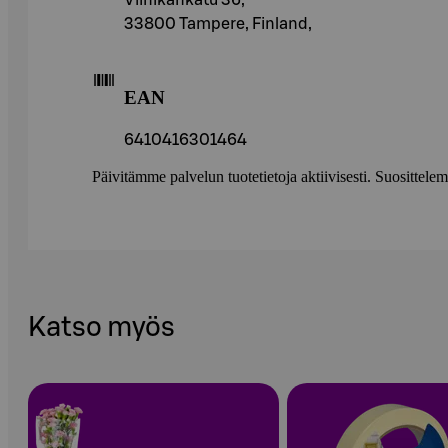
Viinikankatu 36,
33800 Tampere, Finland,
EAN
6410416301464
Päivitämme palvelun tuotetietoja aktiivisesti. Suositte
Katso myös