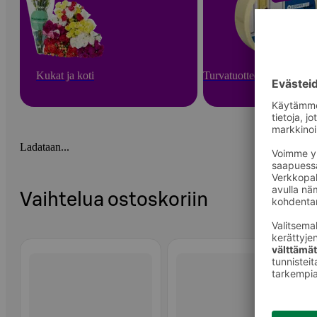
Kukat ja koti
Turvatuotteet ja arjen apu
Ladataan...
Vaihtelua ostoskoriin
Ohita listaus