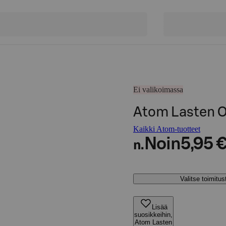
Ei valikoimassa
Atom Lasten O
Kaikki Atom-tuotteet
Noin
5,95 
n.
Valitse toimitu
Lisää
suosikkeihin,
Atom Lasten