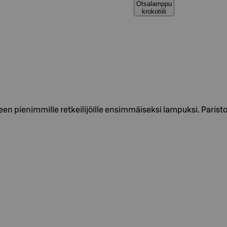
Otsalamppu
krokotiili
pienimmille retkeilijöille ensimmäiseksi lampuksi. Paristot 2