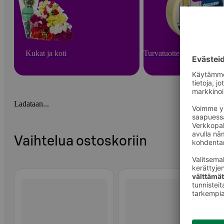
Kukat ja koti
Turvatuotteet ja arjen apu
Ladataan...
Vaihtelua ostoskoriin
Ohita listaus