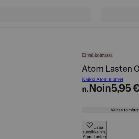
Ei valikoimassa
Atom Lasten O
Kaikki Atom-tuotteet
Noin
5,95 
n.
Valitse toimitu
Lisää
suosikkeihin,
Atom Lasten