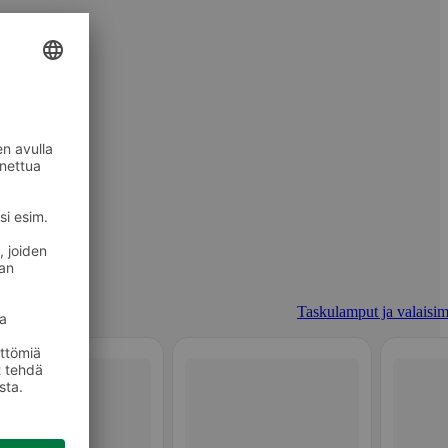
Taskulamput ja valaisim