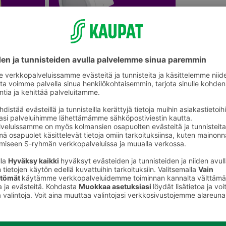
välineet
Taskulamput ja valaisimet