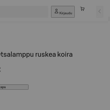
Kirjaudu
tsalamppu ruskea koira
€
stapa