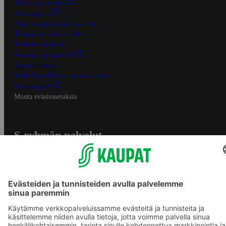
S-Business yrityksille
Oiva-raportit
Osuuskauppojen yhteystiedot
Tilaus- ja toimitusehdot
Tietosuojakäytäntö
Palvelun käyttöehdot
Saavutettavuus
Mobiilisovelluksen saavutettavuus
Mainostajalle
Muuta evästeasetuksia
S-ryhmän palvelut
S-ryhmä
Asiakasomistajuus
Yhteishyvä Ruoka -sovellus
S-ostoslista -sovellus
Prisma.fi
Sokos.fi