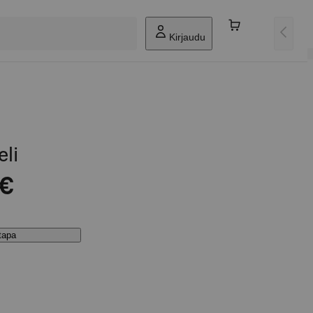
Kirjaudu
li
 €
stapa