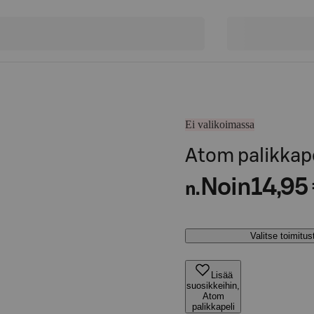
Ei valikoimassa
Atom palikkape
Noin
14,95
n.
Valitse toimitu
Lisää
suosikkeihin,
Atom
palikkapeli