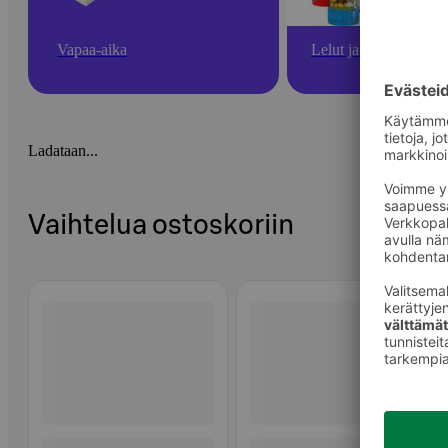
Vapaa-aika
Lelut ja pelit
Ladataan...
Vaihtelua ostoskoriin
Ohita listaus