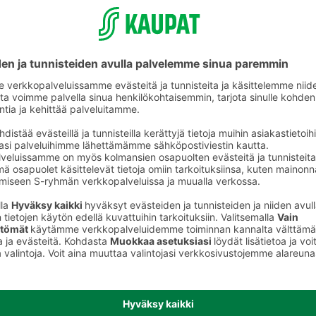
Koko perheen lautapelit