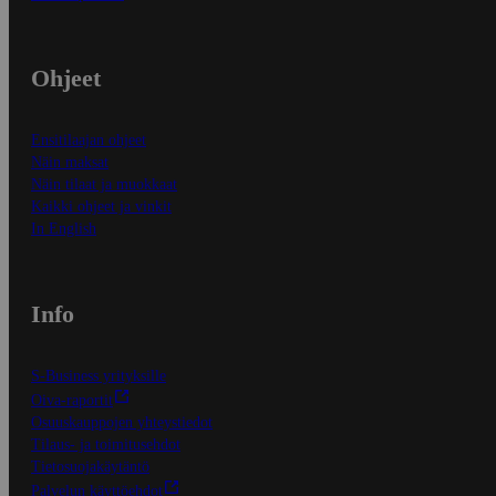
Ohjeet
Ensitilaajan ohjeet
Näin maksat
Näin tilaat ja muokkaat
Kaikki ohjeet ja vinkit
In English
Info
S-Business yrityksille
Oiva-raportit
Osuuskauppojen yhteystiedot
Tilaus- ja toimitusehdot
Tietosuojakäytäntö
Palvelun käyttöehdot