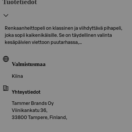
Tuotetiedot
Renkaanheittopeli on klassinen ja viihdyttävä pihapeli,
joka sopii kaikenikäisille. Se on täydellinen valinta
kesäpäivien viettoon puutarhassa,…
Valmistusmaa
Kiina
Yhteystiedot
Tammer Brands Oy
Viinikankatu 36,
33800 Tampere, Finland,