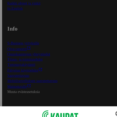
Kaikki ohjeet ja vinkit
In English
Info
S-Business yrityksille
Oiva-raportit
Osuuskauppojen yhteystiedot
Tilaus- ja toimitusehdot
Tietosuojakäytäntö
Palvelun käyttöehdot
Saavutettavuus
Mobiilisovelluksen saavutettavuus
Mainostajalle
Muuta evästeasetuksia
S-ryhmän palvelut