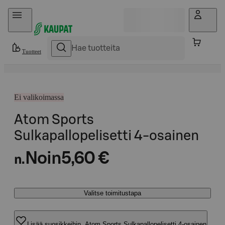
Hyppää sisältöön
Tuotteet
Ei valikoimassa
Atom Sports
Sulkapallopelisetti 4-osainen
Noin
5,60 €
n.
Valitse toimitustapa
Lisää suosikkeihin, Atom Sports Sulkapallopelisetti 4-osainen