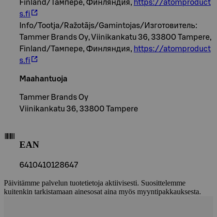
Finland/Тампере, Финляндия,
https://atomproduct
s.fi
Info/Tootja/Ražotājs/Gamintojas/Изготовитель:
Tammer Brands Oy, Viinikankatu 36, 33800 Tampere,
Finland/Тампере, Финляндия,
https://atomproduct
s.fi
Maahantuoja
Tammer Brands Oy
Viinikankatu 36, 33800 Tampere
EAN
6410410128647
Päivitämme palvelun tuotetietoja aktiivisesti. Suosittelemme
kuitenkin tarkistamaan ainesosat aina myös myyntipakkauksesta.