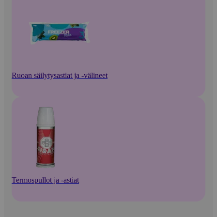
Ruoan säilytysastiat ja -välineet
Termospullot ja -astiat