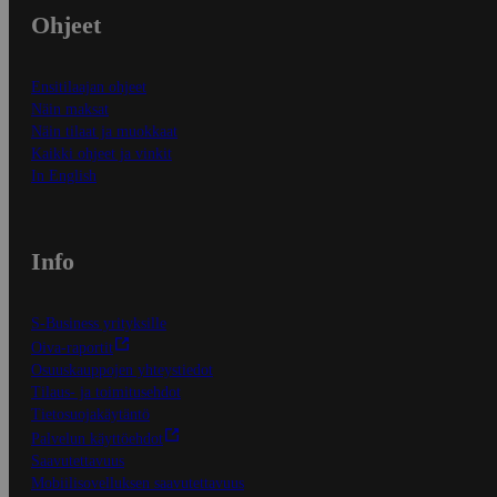
Ohjeet
Ensitilaajan ohjeet
Näin maksat
Näin tilaat ja muokkaat
Kaikki ohjeet ja vinkit
In English
Info
S-Business yrityksille
Oiva-raportit
Osuuskauppojen yhteystiedot
Tilaus- ja toimitusehdot
Tietosuojakäytäntö
Palvelun käyttöehdot
Saavutettavuus
Mobiilisovelluksen saavutettavuus