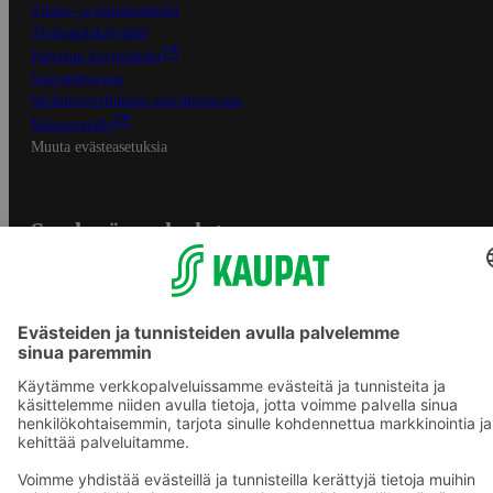
Tilaus- ja toimitusehdot
Tietosuojakäytäntö
Palvelun käyttöehdot
Saavutettavuus
Mobiilisovelluksen saavutettavuus
Mainostajalle
Muuta evästeasetuksia
S-ryhmän palvelut
S-ryhmä
Asiakasomistajuus
Yhteishyvä Ruoka -sovellus
S-ostoslista -sovellus
Prisma.fi
Sokos.fi
S-Pankki
Yhteishyvä
Sokos Hotels