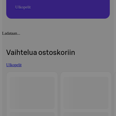
Ulkopelit
Ladataan...
Vaihtelua ostoskoriin
Ulkopelit
Ohita listaus