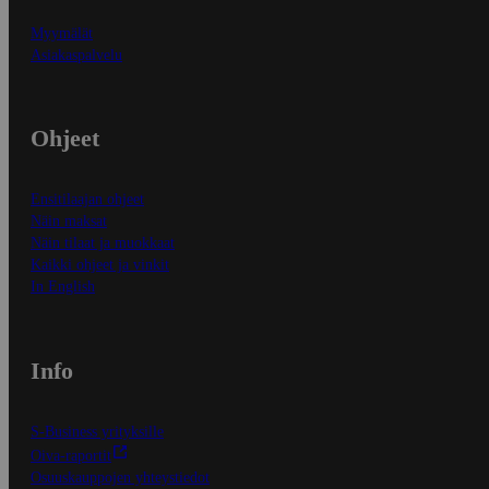
Myymälät
Asiakaspalvelu
Ohjeet
Ensitilaajan ohjeet
Näin maksat
Näin tilaat ja muokkaat
Kaikki ohjeet ja vinkit
In English
Info
S-Business yrityksille
Oiva-raportit
Osuuskauppojen yhteystiedot