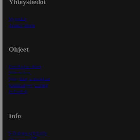
Yhteystiedot
Myymälät
Asiakaspalvelu
Ohjeet
Ensitilaajan ohjeet
Näin maksat
Näin tilaat ja muokkaat
Kaikki ohjeet ja vinkit
In English
Info
S-Business yrityksille