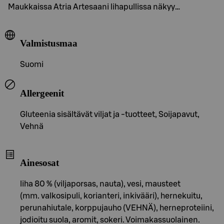
Maukkaissa Atria Artesaani lihapullissa näkyy…
Valmistusmaa
Suomi
Allergeenit
Gluteenia sisältävät viljat ja -tuotteet, Soijapavut,
Vehnä
Ainesosat
liha 80 % (viljaporsas, nauta), vesi, mausteet
(mm. valkosipuli, korianteri, inkivääri), hernekuitu,
perunahiutale, korppujauho (VEHNÄ), herneproteiini,
jodioitu suola, aromit, sokeri. Voimakassuolainen.