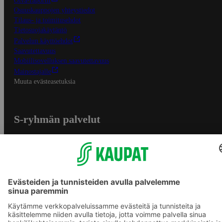
Oiva-raportit
Osuuskauppojen yhteystiedot
Tilaus- ja toimitusehdot
Tietosuojakäytäntö
Palvelun käyttöehdot
Saavutettavuus
Mobiilisovelluksen saavutettavuus
Mainostajalle
Muuta evästeasetuksia
S-ryhmän palvelut
S-ryhmä
Asiakasomistajuus
Yhteishyvä Ruoka -sovellus
S-ostoslista -sovellus
Prisma.fi
Sokos.fi
S-Pankki