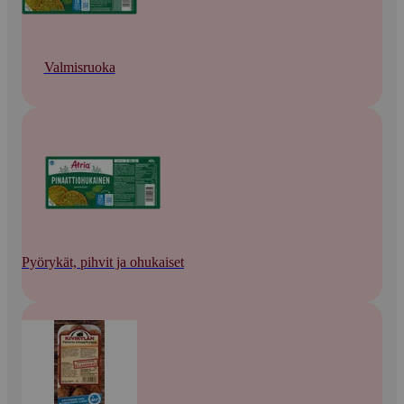
Valmisruoka
Pyörykät, pihvit ja ohukaiset