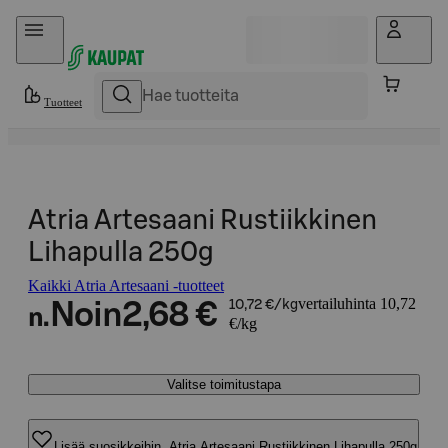
Hyppää sisältöön
Tuotteet
Atria Artesaani Rustiikkinen
Lihapulla 250g
Kaikki Atria Artesaani -tuotteet
vertailuhinta 10,72
Noin
2,68 €
10,72 €/kg
n.
€/kg
Valitse toimitustapa
Lisää suosikkeihin, Atria Artesaani Rustiikkinen Lihapulla 250g