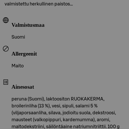
valmistettu herkullinen paistos…
Valmistusmaa
Suomi
Allergeenit
Maito
Ainesosat
peruna (Suomi), laktoositon RUOKAKERMA,
broilerinliha (13 %), vesi, sipuli, salami 5 %
(viljaporsaanliha, silava, jodioitu suola, dekstroosi,
mausteet (valkopippuri, kardemumma), aromi,
maltodekstriini, säilöntäaine natriumnitriittii. 100 g