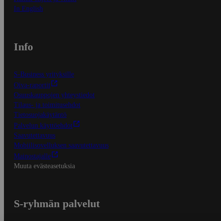
In English
Info
S-Business yrityksille
Oiva-raportit
Osuuskauppojen yhteystiedot
Tilaus- ja toimitusehdot
Tietosuojakäytäntö
Palvelun käyttöehdot
Saavutettavuus
Mobiilisovelluksen saavutettavuus
Mainostajalle
Muuta evästeasetuksia
S-ryhmän palvelut