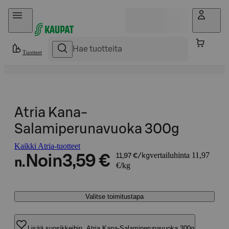
Hyppää sisältöön
Tuotteet
Atria Kana-
Salamiperunavuoka 300g
Kaikki Atria-tuotteet
vertailuhinta 11,97
Noin
3,59 €
11,97 €/kg
n.
€/kg
Valitse toimitustapa
Lisää suosikkeihin, Atria Kana-Salamiperunavuoka 300g