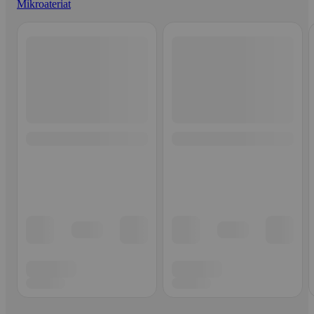
Mikroateriat
Ohita listaus