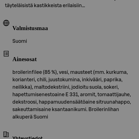
täyteläisistä kastikkeista erilaisiin…
Valmistusmaa
Suomi
Ainesosat
broilerinfilee (85 %), vesi, mausteet (mm. kurkuma,
korianteri, chili, juustokumina, inkivääri, paprika,
neilikka), maltodekstriini, jodioitu suola, sokeri,
hapettumisenestoaine E 331, aromit, tomaattijauhe,
dekstroosi, happamuudensäätöaine sitruunahappo,
sakeuttamisaine ksantaanikumi. Broilerinlihan
alkuperä Suomi
Yhteystiedot