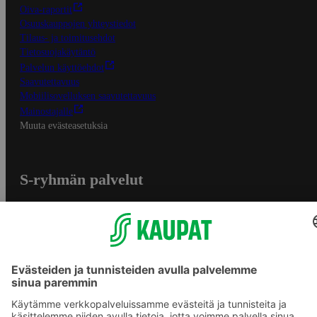
Oiva-raportit
Osuuskauppojen yhteystiedot
Tilaus- ja toimitusehdot
Tietosuojakäytäntö
Palvelun käyttöehdot
Saavutettavuus
Mobiilisovelluksen saavutettavuus
Mainostajalle
Muuta evästeasetuksia
S-ryhmän palvelut
S-ryhmä
Asiakasomistajuus
Yhteishyvä Ruoka -sovellus
S-ostoslista -sovellus
Prisma.fi
Sokos.fi
S-Pankki