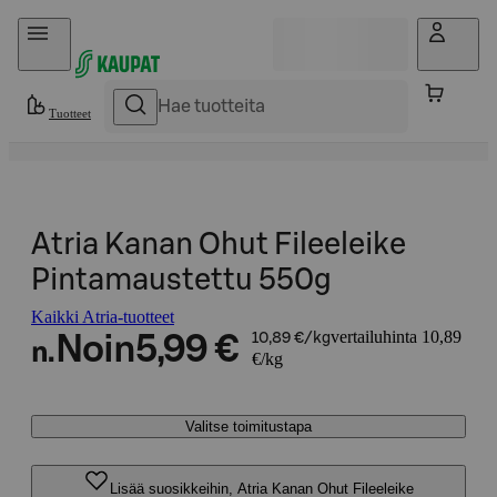
Hyppää sisältöön
Tuotteet
Atria Kanan Ohut Fileeleike
Pintamaustettu 550g
Kaikki Atria-tuotteet
vertailuhinta 10,89
Noin
5,99 €
10,89 €/kg
n.
€/kg
Valitse toimitustapa
Lisää suosikkeihin, Atria Kanan Ohut Fileeleike