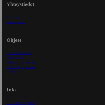
Yhteystiedot
Myymälät
Asiakaspalvelu
Ohjeet
Ensitilaajan ohjeet
Näin maksat
Näin tilaat ja muokkaat
Kaikki ohjeet ja vinkit
In English
Info
S-Business yrityksille