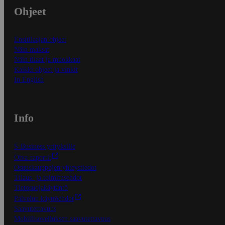
Ohjeet
Ensitilaajan ohjeet
Näin maksat
Näin tilaat ja muokkaat
Kaikki ohjeet ja vinkit
In English
Info
S-Business yrityksille
Oiva-raportit
Osuuskauppojen yhteystiedot
Tilaus- ja toimitusehdot
Tietosuojakäytäntö
Palvelun käyttöehdot
Saavutettavuus
Mobiilisovelluksen saavutettavuus