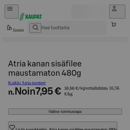
Hyppää sisältöön
Tuotteet
Atria kanan sisäfilee
maustamaton 480g
Kaikki Atria-tuotteet
vertailuhinta 16,56
Noin
7,95 €
16,56 €/kg
n.
€/kg
Valitse toimitustapa
Lisää suosikkeihin, Atria kanan sisäfilee maustamaton 480g