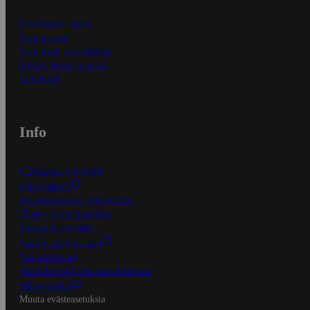
Ensitilaajan ohjeet
Näin maksat
Näin tilaat ja muokkaat
Kaikki ohjeet ja vinkit
In English
Info
S-Business yrityksille
Oiva-raportit
Osuuskauppojen yhteystiedot
Tilaus- ja toimitusehdot
Tietosuojakäytäntö
Palvelun käyttöehdot
Saavutettavuus
Mobiilisovelluksen saavutettavuus
Mainostajalle
Muuta evästeasetuksia