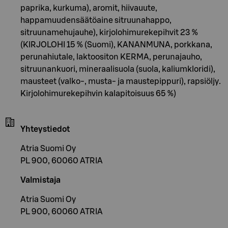
paprika, kurkuma), aromit, hiivauute,
happamuudensäätöaine sitruunahappo,
sitruunamehujauhe), kirjolohimurekepihvit 23 %
(KIRJOLOHI 15 % (Suomi), KANANMUNA, porkkana,
perunahiutale, laktoositon KERMA, perunajauho,
sitruunankuori, mineraalisuola (suola, kaliumkloridi),
mausteet (valko-, musta- ja maustepippuri), rapsiöljy.
Kirjolohimurekepihvin kalapitoisuus 65 %)
Yhteystiedot
Atria Suomi Oy
PL 900, 60060 ATRIA
Valmistaja
Atria Suomi Oy
PL 900, 60060 ATRIA