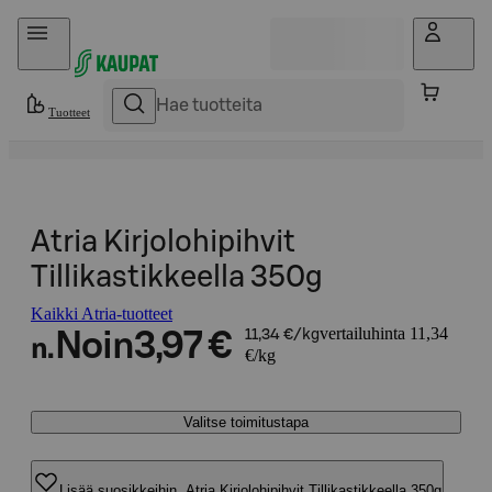
Hyppää sisältöön
Tuotteet
Atria Kirjolohipihvit
Tillikastikkeella 350g
Kaikki Atria-tuotteet
vertailuhinta 11,34
Noin
3,97 €
11,34 €/kg
n.
€/kg
Valitse toimitustapa
Lisää suosikkeihin, Atria Kirjolohipihvit Tillikastikkeella 350g