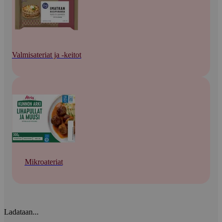
Valmisateriat ja -keitot
Mikroateriat
Ladataan...