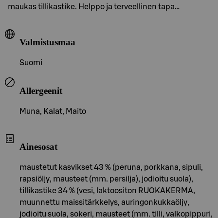
maukas tillikastike. Helppo ja terveellinen tapa…
Valmistusmaa
Suomi
Allergeenit
Muna, Kalat, Maito
Ainesosat
maustetut kasvikset 43 % (peruna, porkkana, sipuli,
rapsiöljy, mausteet (mm. persilja), jodioitu suola),
tillikastike 34 % (vesi, laktoositon RUOKAKERMA,
muunnettu maissitärkkelys, auringonkukkaöljy,
jodioitu suola, sokeri, mausteet (mm. tilli, valkopippuri,