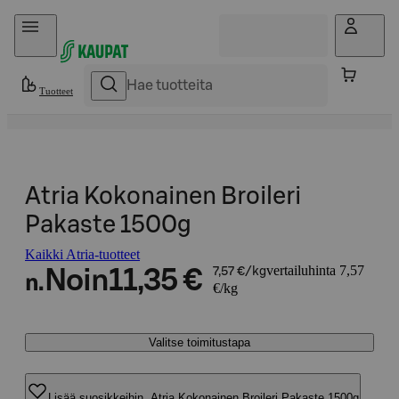
Hyppää sisältöön
Tuotteet
Atria Kokonainen Broileri
Pakaste 1500g
Kaikki Atria-tuotteet
vertailuhinta 7,57
Noin
11,35 €
7,57 €/kg
n.
€/kg
Valitse toimitustapa
Lisää suosikkeihin, Atria Kokonainen Broileri Pakaste 1500g