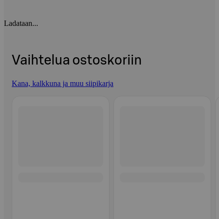
Ladataan...
Vaihtelua ostoskoriin
Kana, kalkkuna ja muu siipikarja
Ohita listaus