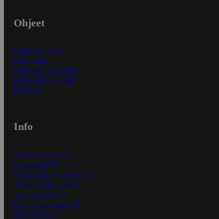
Ohjeet
Ensitilaajan ohjeet
Näin maksat
Näin tilaat ja muokkaat
Kaikki ohjeet ja vinkit
In English
Info
S-Business yrityksille
Oiva-raportit
Osuuskauppojen yhteystiedot
Tilaus- ja toimitusehdot
Tietosuojakäytäntö
Palvelun käyttöehdot
Saavutettavuus