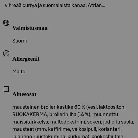
vihreää currya ja suomalaista kanaa. Atrian…
Valmistusmaa
Suomi
Allergeenit
Maito
Ainesosat
mausteinen broilerikastike 60 % (vesi, laktoositon
RUOKAKERMA, broilerinliha (14 %), muunnettu
maissitärkkelys, maltodekstriini, sokeri, jodioitu suola,
mausteet (mm. kaffirlime, valkosipuli, korianteri,
jalapeno, juustokumina, kurkuma), kookoshiutale,