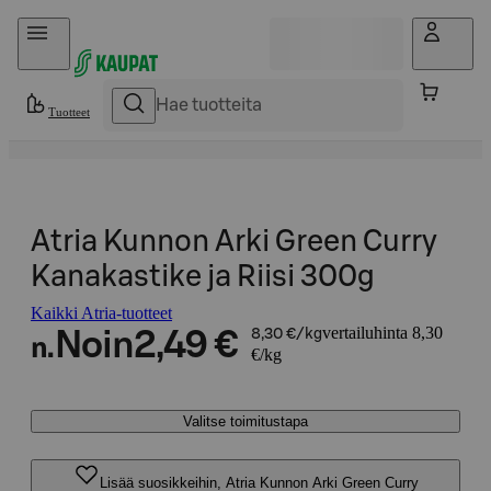
Hyppää sisältöön
Tuotteet
Atria Kunnon Arki Green Curry
Kanakastike ja Riisi 300g
Kaikki Atria-tuotteet
vertailuhinta 8,30
Noin
2,49 €
8,30 €/kg
n.
€/kg
Valitse toimitustapa
Lisää suosikkeihin, Atria Kunnon Arki Green Curry