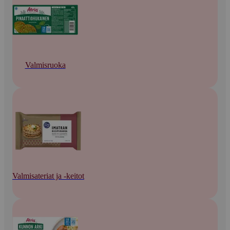
Valmisruoka
Valmisateriat ja -keitot