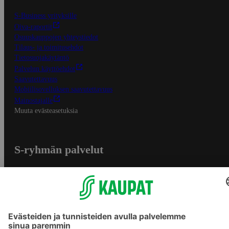
S-Business yrityksille
Oiva-raportit
Osuuskauppojen yhteystiedot
Tilaus- ja toimitusehdot
Tietosuojakäytäntö
Palvelun käyttöehdot
Saavutettavuus
Mobiilisovelluksen saavutettavuus
Mainostajalle
Muuta evästeasetuksia
S-ryhmän palvelut
S-ryhmä
Asiakasomistajuus
Yhteishyvä Ruoka -sovellus
S-ostoslista -sovellus
Prisma.fi