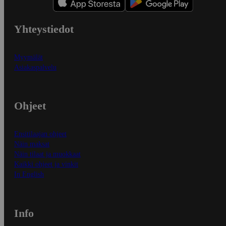
Yhteystiedot
Myymälät
Asiakaspalvelu
Ohjeet
Ensitilaajan ohjeet
Näin maksat
Näin tilaat ja muokkaat
Kaikki ohjeet ja vinkit
In English
Info