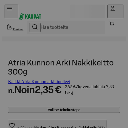
Hyppää sisältöön
Tuotteet
Atria Kunnon Arki Nakkikeitto
300g
Kaikki Atria Kunnon arki -tuotteet
vertailuhinta 7,83
Noin
2,35 €
7,83 €/kg
n.
€/kg
Valitse toimitustapa
Lisää suosikkeihin, Atria Kunnon Arki Nakkikeitto 300g