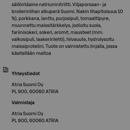
säilöntäaine natriumnitriitti. Viljaporsaan- ja
broilerinlihan alkuperä Suomi. Nakin lihapitoisuus 10
%), porkkana, lanttu, purjosipuli, tomaattipyre,
muunnettu maissitärkkelys, jodioitu suola,
fariinisokeri, sokeri, aromit, mausteet (mm.
valkosipuli, laakerinlehti), hiivauute, hydrolysoitu
maissiproteiini. Tuote on valmistettu linjalla, jossa
käsitellään maitoa
Yhteystiedot
Atria Suomi Oy
PL 900, 60060 ATRIA
Valmistaja
Atria Suomi Oy
PL 900, 60060 ATRIA