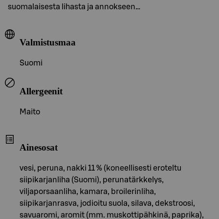
suomalaisesta lihasta ja annokseen…
Valmistusmaa
Suomi
Allergeenit
Maito
Ainesosat
vesi, peruna, nakki 11 % (koneellisesti eroteltu
siipikarjanliha (Suomi), perunatärkkelys,
viljaporsaanliha, kamara, broilerinliha,
siipikarjanrasva, jodioitu suola, silava, dekstroosi,
savuaromi, aromit (mm. muskottipähkinä, paprika),