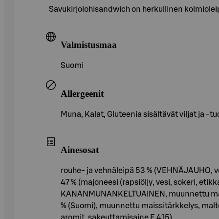
Savukirjolohisandwich on herkullinen kolmiolei
Valmistusmaa
Suomi
Allergeenit
Muna, Kalat, Gluteenia sisältävät viljat ja -t
Ainesosat
rouhe- ja vehnäleipä 53 % (VEHNÄJAUHO, ves
47 % (majoneesi (rapsiöljy, vesi, sokeri, etik
KANANMUNANKELTUAINEN, muunnettu maissitär
% (Suomi), muunnettu maissitärkkelys, malto
aromit, sakeuttamisaine E 415)