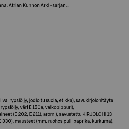
ana. Atrian Kunnon Arki -sarjan…
psiöljy, jodioitu suola, etikka), savukirjolohitäyte
 rypsiöljy, väri E 150a, valkopippuri),
eet (E 202, E 211), aromi), savustettu KIRJOLOHI 13
E 330), mausteet (mm. ruohosipuli, paprika, kurkuma),