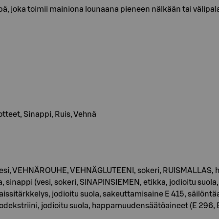
pä, joka toimii mainiona lounaana pieneen nälkään tai välipal
uotteet, Sinappi, Ruis, Vehnä
i, VEHNÄROUHE, VEHNÄGLUTEENI, sokeri, RUISMALLAS, hiiva, ry
ka, sinappi (vesi, sokeri, SINAPINSIEMEN, etikka, jodioitu suola,
kkelys, jodioitu suola, sakeuttamisaine E 415, säilöntäain
dekstriini, jodioitu suola, happamuudensäätöaineet (E 296, 