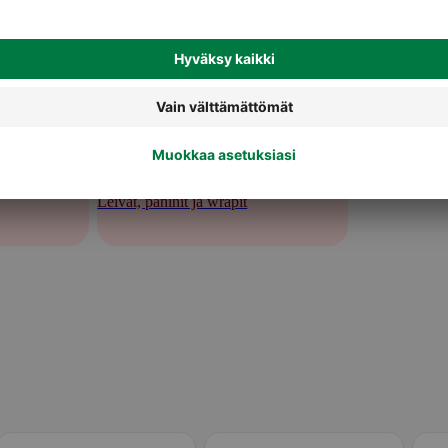
Leivät, paninit ja wrapit