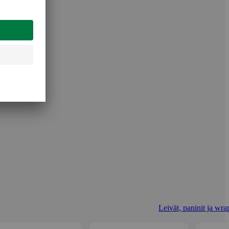
Leivät, paninit ja wrap