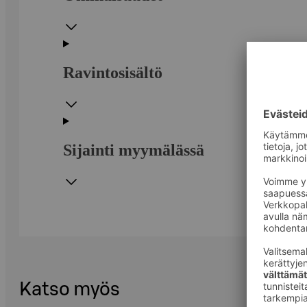
Ravintosisältö
Sijainti myymälässä
Katso myös