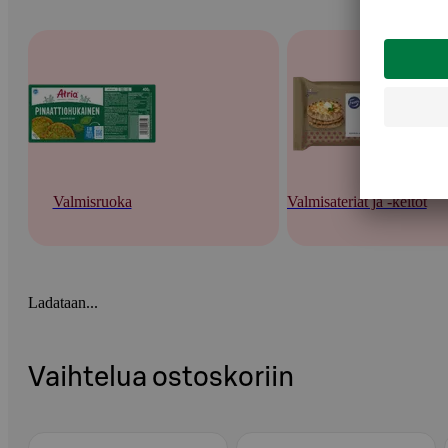
Valmisruoka
Valmisateriat ja -keitot
Ladataan...
Vaihtelua ostoskoriin
Ohita listaus