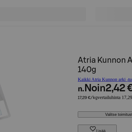
Atria Kunnon A
140g
Kaikki Atria Kunnon arki -tu
Noin
2,42 
n.
vertailuhinta 17,2
17,29 €/kg
Valitse toimitu
Lisää