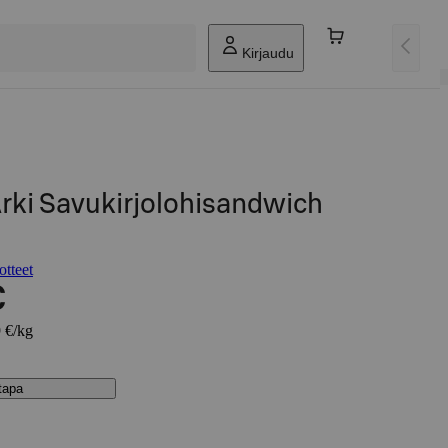
Kirjaudu
rki Savukirjolohisandwich
otteet
€
9 €/kg
stapa