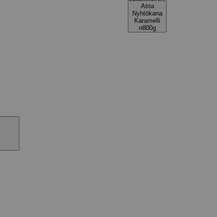
Atria
Nyhtökana
Karamelli
n800g