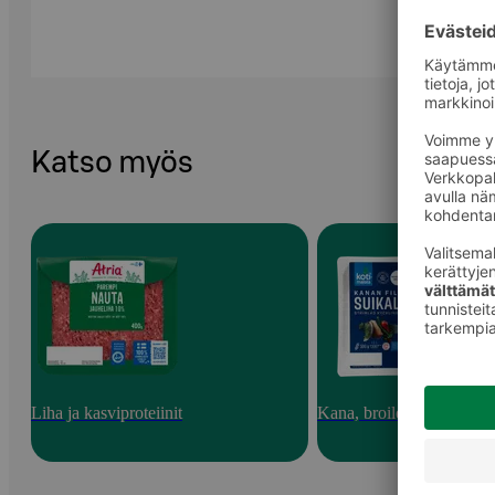
Katso myös
Liha ja kasviproteiinit
Kana, broileri ja kalkkun