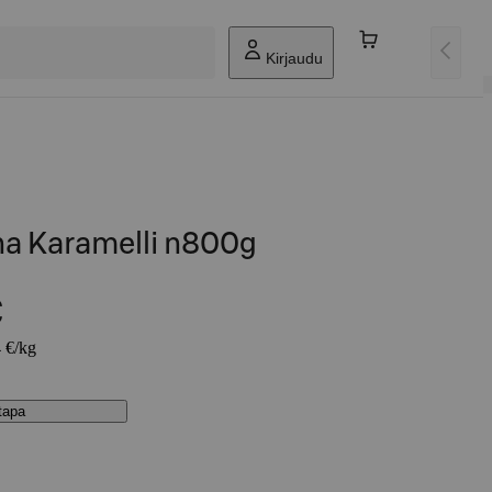
Kirjaudu
na Karamelli n800g
€
4 €/kg
stapa