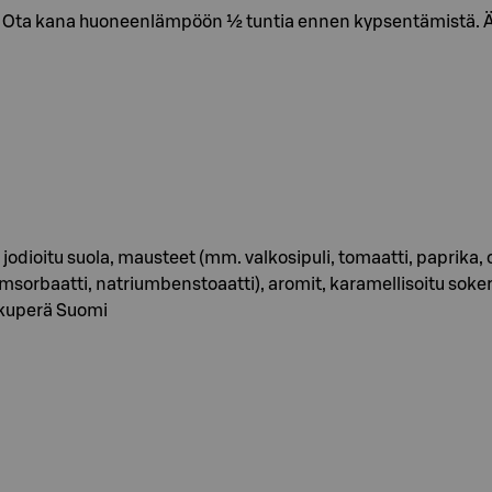
. Ota kana huoneenlämpöön ½ tuntia ennen kypsentämistä. Ä
eri, jodioitu suola, mausteet (mm. valkosipuli, tomaatti, paprika
umsorbaatti, natriumbenstoaatti), aromit, karamellisoitu soker
alkuperä Suomi