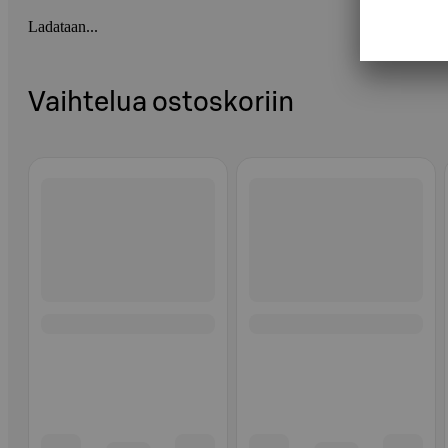
Ladataan...
Vaihtelua ostoskoriin
Ohita listaus