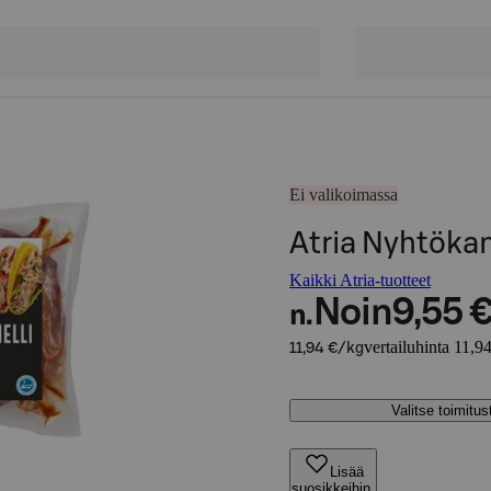
Ei valikoimassa
Atria Nyhtöka
Kaikki Atria-tuotteet
Noin
9,55 
n.
vertailuhinta 11,9
11,94 €/kg
Valitse toimitu
Lisää
suosikkeihin,