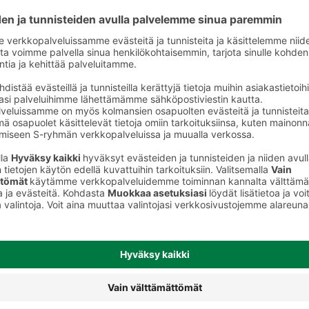
a
Muu kana, broileri ja kalkkuna