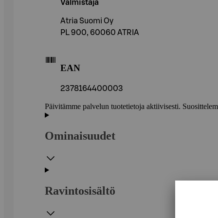
Valmistaja
Atria Suomi Oy
PL 900, 60060 ATRIA
EAN
2378164400003
Päivitämme palvelun tuotetietoja aktiivisesti. Suositte
Ominaisuudet
Ravintosisältö