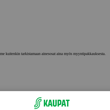
lemme kuitenkin tarkistamaan ainesosat aina myös myyntipakkauksesta.