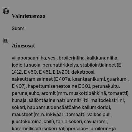
Valmistusmaa
Suomi
Ainesosat
viljaporsaanliha, vesi, broilerinliha, kalkkunanliha,
jodioitu suola, perunatärkkelys, stabilointiaineet (E
1412, E 450, E 451, E 1420), dekstroosi,
sakeuttamisaineet (E 407a, ksantaanikumi, guarkumi,
E 407), hapettumisenestoaine E 301, perunakuitu,
perunajauho, aromit (mm. muskottipähkinä, tomaatti),
hunaja, säilöntäaine natriumnitriitti, maltodekstriini,
sokeri, happamuudensäätöaine kaliumkloridi,
mausteet (mm. inkivääri, tomaatti, valkosipuli,
juustokumina, chili), fariinisokeri, savuaromi,
karamellisoitu sokeri. Viljaporsaan-, broilerin- ja