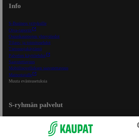
Info
S-Business yrityksille
Oiva-raportit
Osuuskauppojen yhteystiedot
Tilaus- ja toimitusehdot
Tietosuojakäytäntö
Palvelun käyttöehdot
Saavutettavuus
Mobiilisovelluksen saavutettavuus
Mainostajalle
Muuta evästeasetuksia
S-ryhmän palvelut
S-ryhmä
Asiakasomistajuus
Yhteishyvä Ruoka -sovellus