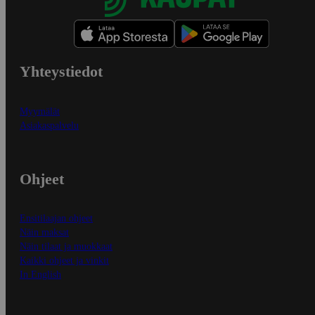
Yhteystiedot
Myymälät
Asiakaspalvelu
Ohjeet
Ensitilaajan ohjeet
Näin maksat
Näin tilaat ja muokkaat
Kaikki ohjeet ja vinkit
In English