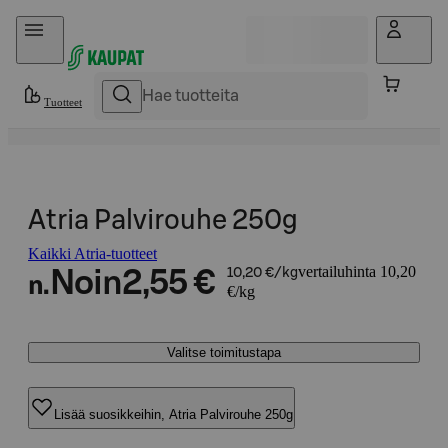
Hyppää sisältöön
Tuotteet
Atria Palvirouhe 250g
Kaikki Atria-tuotteet
vertailuhinta 10,20
Noin
2,55 €
10,20 €/kg
n.
€/kg
Valitse toimitustapa
Lisää suosikkeihin, Atria Palvirouhe 250g