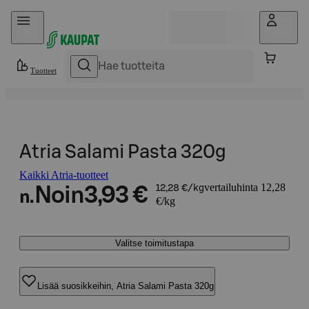
Hyppää sisältöön
Tuotteet
Atria Salami Pasta 320g
Kaikki Atria-tuotteet
vertailuhinta 12,28
Noin
3,93 €
12,28 €/kg
n.
€/kg
Valitse toimitustapa
Lisää suosikkeihin, Atria Salami Pasta 320g