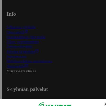
Info
S-Business yrityksille
Oiva-raportit
Osuuskauppojen yhteystiedot
Tilaus- ja toimitusehdot
Tietosuojakäytäntö
Palvelun käyttöehdot
Saavutettavuus
Mobiilisovelluksen saavutettavuus
Mainostajalle
Muuta evästeasetuksia
S-ryhmän palvelut
S-ryhmä