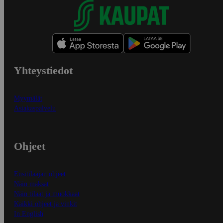
Yhteystiedot
Myymälät
Asiakaspalvelu
Ohjeet
Ensitilaajan ohjeet
Näin maksat
Näin tilaat ja muokkaat
Kaikki ohjeet ja vinkit
In English