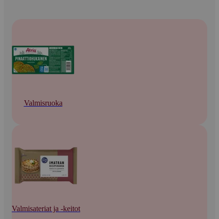
Valmisruoka
Valmisateriat ja -keitot