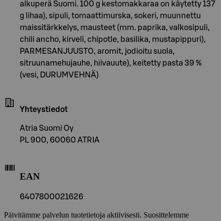
alkuperä Suomi. 100 g kestomakkaraa on käytetty 137
g lihaa), sipuli, tomaattimurska, sokeri, muunnettu
maissitärkkelys, mausteet (mm. paprika, valkosipuli,
chili ancho, kirveli, chipotle, basilika, mustapippuri),
PARMESANJUUSTO, aromit, jodioitu suola,
sitruunamehujauhe, hiivauute), keitetty pasta 39 %
(vesi, DURUMVEHNÄ)
Yhteystiedot
Atria Suomi Oy
PL 900, 60060 ATRIA
EAN
6407800021626
Päivitämme palvelun tuotetietoja aktiivisesti. Suosittelemme