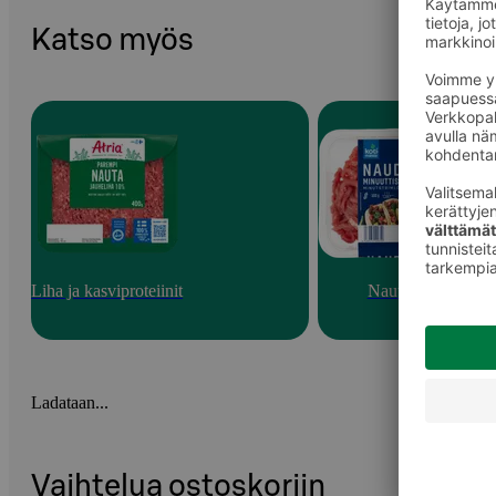
Katso myös
Liha ja kasviproteiinit
Nauta
Ladataan...
Vaihtelua ostoskoriin