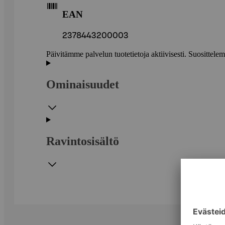
EAN
2378443200003
Päivitämme palvelun tuotetietoja aktiivisesti. Suositte
Ominaisuudet
Ravintosisältö