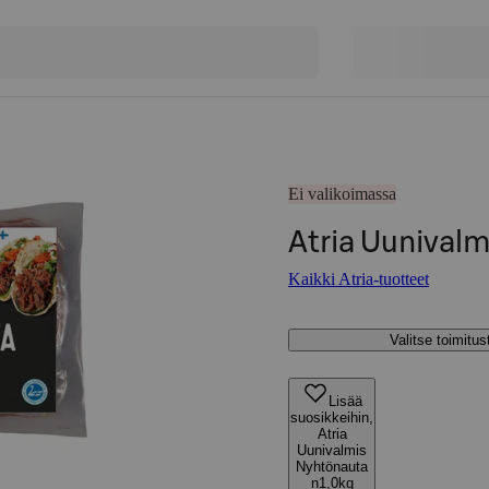
Ei valikoimassa
Atria Uunival
Kaikki Atria-tuotteet
Valitse toimitu
Lisää
suosikkeihin,
Atria
Uunivalmis
Nyhtönauta
n1,0kg