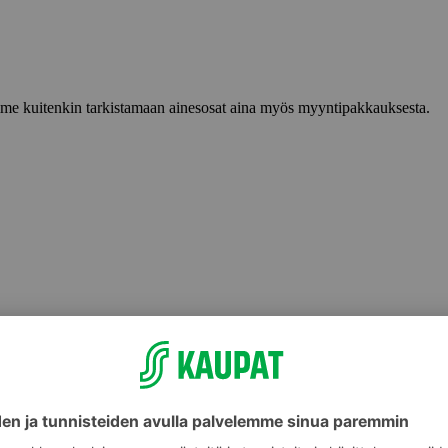
lemme kuitenkin tarkistamaan ainesosat aina myös myyntipakkauksesta.