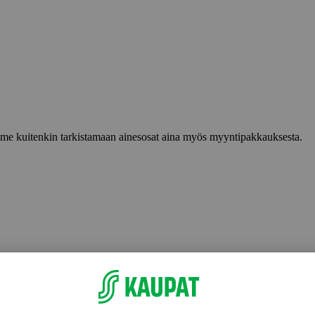
lemme kuitenkin tarkistamaan ainesosat aina myös myyntipakkauksesta.