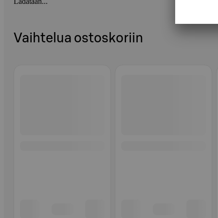
Ladataan...
Vaihtelua ostoskoriin
Ohita listaus