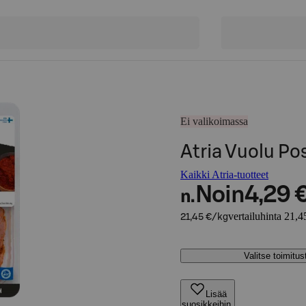
Ei valikoimassa
Atria Vuolu Po
Kaikki Atria-tuotteet
Noin
4,29 
n.
vertailuhinta 21,4
21,45 €/kg
Valitse toimitu
Lisää
suosikkeihin,