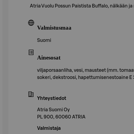
Atria Vuolu Possun Paistista Buffalo, nälkään ja
Valmistusmaa
Suomi
Ainesosat
viljaporsaanliha, vesi, mausteet (mm. tomaatti
sokeri, dekstroosi, hapettumisenestoaine E 3
Yhteystiedot
Atria Suomi Oy
PL 900, 60060 ATRIA
Valmistaja