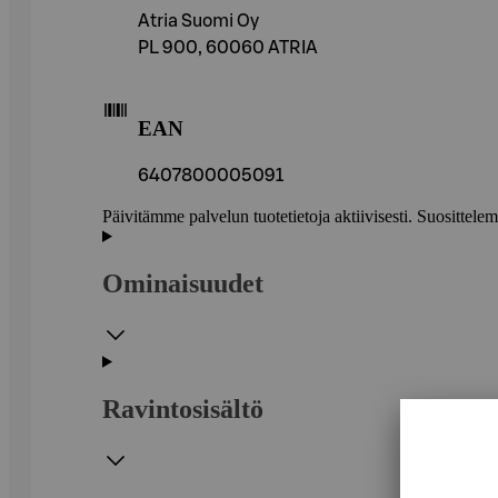
Atria Suomi Oy
PL 900, 60060 ATRIA
EAN
6407800005091
Päivitämme palvelun tuotetietoja aktiivisesti. Suositte
Ominaisuudet
Ravintosisältö