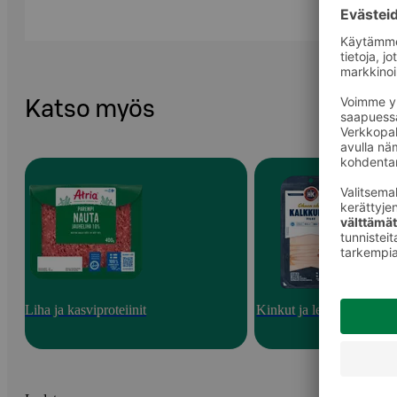
Katso myös
Liha ja kasviproteiinit
Kinkut ja leikkeleet