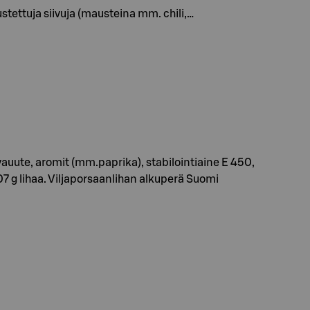
stettuja siivuja (mausteina mm. chili,…
iivauute, aromit (mm.paprika), stabilointiaine E 450,
07 g lihaa. Viljaporsaanlihan alkuperä Suomi