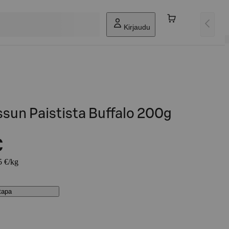
Kirjaudu
ssun Paistista Buffalo 200g
€
5 €/kg
stapa