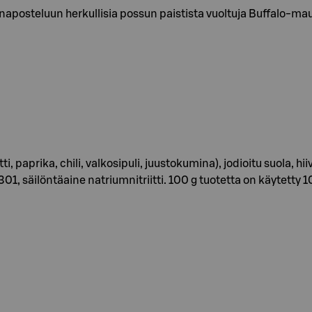
 naposteluun herkullisia possun paistista vuoltuja Buffalo-mau
, paprika, chili, valkosipuli, juustokumina), jodioitu suola, h
01, säilöntäaine natriumnitriitti. 100 g tuotetta on käytetty 1