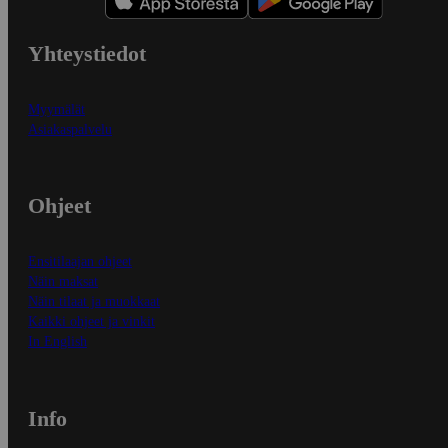
Yhteystiedot
Myymälät
Asiakaspalvelu
Ohjeet
Ensitilaajan ohjeet
Näin maksat
Näin tilaat ja muokkaat
Kaikki ohjeet ja vinkit
In English
Info