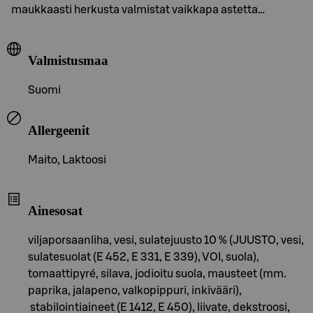
maukkaasti herkusta valmistat vaikkapa astetta…
Valmistusmaa
Suomi
Allergeenit
Maito, Laktoosi
Ainesosat
viljaporsaanliha, vesi, sulatejuusto 10 % (JUUSTO, vesi,
sulatesuolat (E 452, E 331, E 339), VOI, suola),
tomaattipyré, silava, jodioitu suola, mausteet (mm.
paprika, jalapeno, valkopippuri, inkivääri),
stabilointiaineet (E 1412, E 450), liivate, dekstroosi,