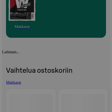
Makkarat
Ladataan...
Vaihtelua ostoskoriin
Makkarat
Ohita listaus