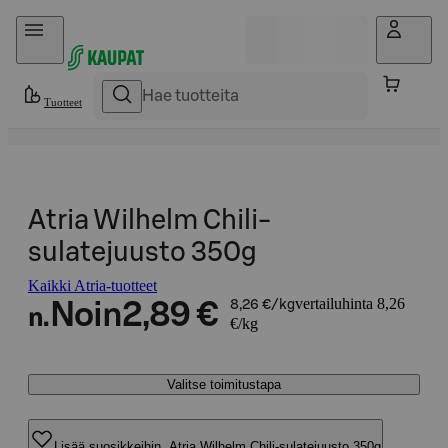
Hyppää sisältöön
Tuotteet
Atria Wilhelm Chili-
sulatejuusto 350g
Kaikki Atria-tuotteet
vertailuhinta 8,26
Noin
2,89 €
8,26 €/kg
n.
€/kg
Valitse toimitustapa
Lisää suosikkeihin, Atria Wilhelm Chili-sulatejuusto 350g