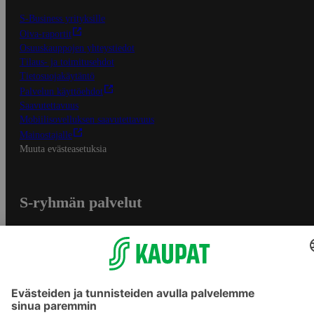
S-Business yrityksille
Oiva-raportit
Osuuskauppojen yhteystiedot
Tilaus- ja toimitusehdot
Tietosuojakäytäntö
Palvelun käyttöehdot
Saavutettavuus
Mobiilisovelluksen saavutettavuus
Mainostajalle
Muuta evästeasetuksia
S-ryhmän palvelut
S-ryhmä
Asiakasomistajuus
Yhteishyvä Ruoka -sovellus
S-ostoslista -sovellus
Prisma.fi