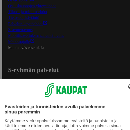
Oiva-raportit
Osuuskauppojen yhteystiedot
Tilaus- ja toimitusehdot
Tietosuojakäytäntö
Palvelun käyttöehdot
Saavutettavuus
Mobiilisovelluksen saavutettavuus
Mainostajalle
Muuta evästeasetuksia
S-ryhmän palvelut
S-ryhmä
Asiakasomistajuus
Yhteishyvä Ruoka -sovellus
S-ostoslista -sovellus
Prisma.fi
Sokos.fi
S-Pankki