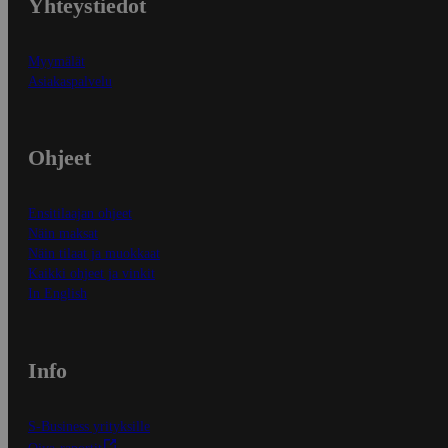
Yhteystiedot
Myymälät
Asiakaspalvelu
Ohjeet
Ensitilaajan ohjeet
Näin maksat
Näin tilaat ja muokkaat
Kaikki ohjeet ja vinkit
In English
Info
S-Business yrityksille