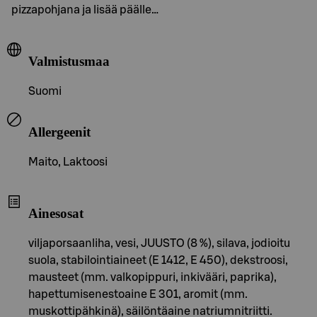
pizzapohjana ja lisää päälle…
Valmistusmaa
Suomi
Allergeenit
Maito, Laktoosi
Ainesosat
viljaporsaanliha, vesi, JUUSTO (8 %), silava, jodioitu
suola, stabilointiaineet (E 1412, E 450), dekstroosi,
mausteet (mm. valkopippuri, inkivääri, paprika),
hapettumisenestoaine E 301, aromit (mm.
muskottipähkinä), säilöntäaine natriumnitriitti.