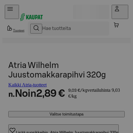
Hyppää sisältöön
Tuotteet
Atria Wilhelm
Juustomakkarapihvi 320g
Kaikki Atria-tuotteet
vertailuhinta 9,03
Noin
2,89 €
9,03 €/kg
n.
€/kg
Valitse toimitustapa
Lisää suosikkeihin, Atria Wilhelm Juustomakkarapihvi 320g