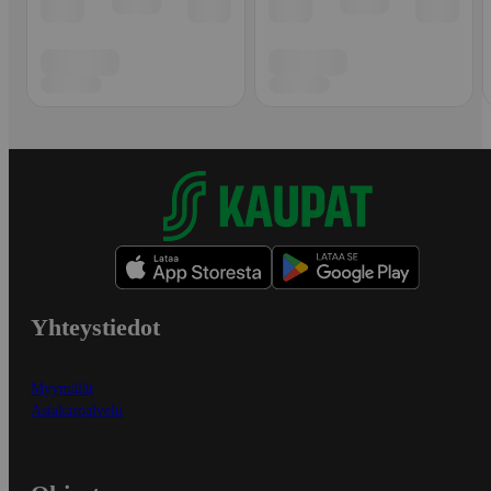
Yhteystiedot
Myymälät
Asiakaspalvelu