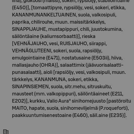
liha), glukoosi (maissi), sokeri, rypsiöljy, stabilointiaine
(E450)], [tomaattipyre, rypsiöljy, vesi, sokeri, etikka,
KANANMUNANKELTUAINEN, suola, valkosipuli,
paprika, chilirouhe, muun. maissitärkkelys,
SINAPPIJAUHE, mustapippuri, chili, juustokumina,
säilöntäaine (kaliumsorbaatti)], rieska
[VEHNÄJAUHO, vesi, RUISJAUHO, siirappi,
VEHNÄGLUTEENI, sokeri, suola, rapsiöljy,
emulgointiaine (E471), nostatusaine (E503ii), hiiva,
mallasjauho (OHRA)], salaattimix (jäävuorisalaatti-
punasalaatti), aioli [rapsiöljy, vesi, valkosipuli, muun.
tärkkelys, KANANMUNA, sokeri, etikka,
SINAPINSIEMEN, suola, sitr.mehu, sitruskuitu,
mausteet (mm. valkopippuri), säilöntäaineet (E211,
E202)], kurkku, Valio Aura® sinihomejuusto [pastöroitu
MAITO, hapate, suola, sinihomeviljelmä (P.roqueforti),
paakkuuntumisenestoaine (E460), säil.aine (E235)].