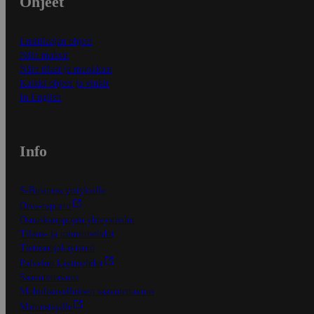
Ohjeet
Ensitilaajan ohjeet
Näin maksat
Näin tilaat ja muokkaat
Kaikki ohjeet ja vinkit
In English
Info
S-Business yrityksille
Oiva-raportit
Osuuskauppojen yhteystiedot
Tilaus- ja toimitusehdot
Tietosuojakäytäntö
Palvelun käyttöehdot
Saavutettavuus
Mobiilisovelluksen saavutettavuus
Mainostajalle