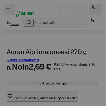
Hyppää sisältöön
Tuotteet
Auran Aiolimajoneesi 270 g
Kaikki Auran-tuotteet
vertailuhinta 9,96
Noin
2,69 €
9,96 €/kg
n.
€/kg
Valitse toimitustapa
Lisää suosikkeihin, Auran Aiolimajoneesi 270 g