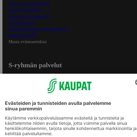
Tilaus- ja toimitusehdot
Tietosuojakäytäntö
Palvelun käyttöehdot
Saavutettavuus
Mobiilisovelluksen saavutettavuus
Mainostajalle
Muuta evästeasetuksia
S-ryhmän palvelut
S-ryhmä
Asiakasomistajuus
Yhteishyvä Ruoka -sovellus
S-ostoslista -sovellus
Prisma.fi
Sokos.fi
S-Pankki
Yhteishyvä
Sokos Hotels