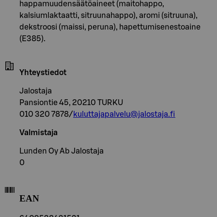
happamuudensäätöaineet (maitohappo,
kalsiumlaktaatti, sitruunahappo), aromi (sitruuna),
dekstroosi (maissi, peruna), hapettumisenestoaine
(E385).
Yhteystiedot
Jalostaja
Pansiontie 45, 20210 TURKU
010 320 7878/
kuluttajapalvelu@jalostaja.fi
Valmistaja
Lunden Oy Ab Jalostaja
0
EAN