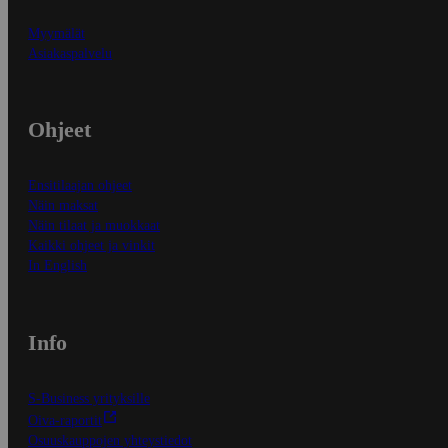
Myymälät
Asiakaspalvelu
Ohjeet
Ensitilaajan ohjeet
Näin maksat
Näin tilaat ja muokkaat
Kaikki ohjeet ja vinkit
In English
Info
S-Business yrityksille
Oiva-raportit
Osuuskauppojen yhteystiedot