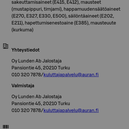
sakeuttamisaineet (E415, E412), mausteet
(mustapippuri, timjami), happamuudensäätöaineet
(E270, E327, E330, E500), säilöntäaineet (E202,
E211), hapettumisenestoaine (E385), mausteuute
(kurkuma)
Yhteystiedot
Oy Lunden Ab Jalostaja
Pansiontie 45, 20210 Turku
010 320 7878/
kuluttajapalvelu@auran.fi
Valmistaja
Oy Lunden Ab Jalostaja
Pansiontie 45, 20210 Turku
010 320 7878/
kuluttajapalvelu@auran.fi