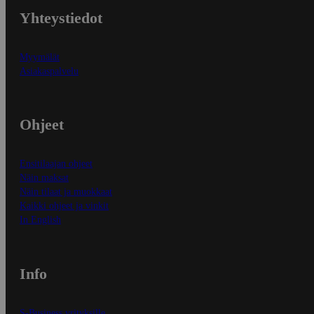
Yhteystiedot
Myymälät
Asiakaspalvelu
Ohjeet
Ensitilaajan ohjeet
Näin maksat
Näin tilaat ja muokkaat
Kaikki ohjeet ja vinkit
In English
Info
S-Business yrityksille