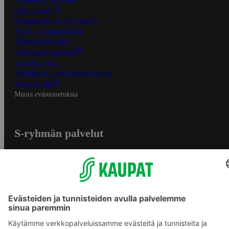
Oiva-raportit
Osuuskauppojen yhteystiedot
Tilaus- ja toimitusehdot
Tietosuojakäytäntö
Palvelun käyttöehdot
Saavutettavuus
Mobiilisovelluksen saavutettavuus
Mainostajalle
Muuta evästeasetuksia
S-ryhmän palvelut
S-ryhmä
Asiakasomistajuus
Yhteishyvä Ruoka -sovellus
S-ostoslista -sovellus
Prisma.fi
Sokos.fi