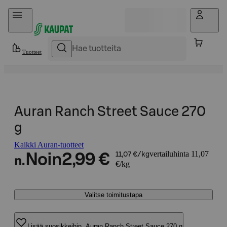
Hyppää sisältöön
Tuotteet
Auran Ranch Street Sauce 270
g
Kaikki Auran-tuotteet
vertailuhinta 11,07
Noin
2,99 €
11,07 €/kg
n.
€/kg
Valitse toimitustapa
Lisää suosikkeihin, Auran Ranch Street Sauce 270 g