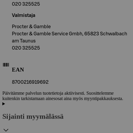
020 325525
Valmistaja
Procter & Gamble
Procter & Gamble Service Gmbh, 65823 Schwalbach
am Taunus
020 325525
EAN
8700216919692
Päivitämme palvelun tuotetietoja aktiivisesti. Suosittelemme
kuitenkin tarkistamaan ainesosat aina myös myyntipakkauksesta.
Sijainti myymälässä