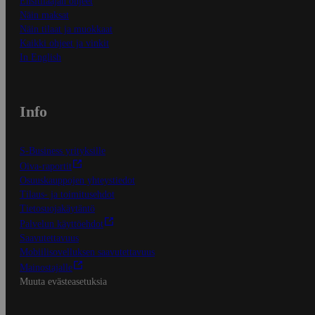
Ensitilaajan ohjeet
Näin maksat
Näin tilaat ja muokkaat
Kaikki ohjeet ja vinkit
In English
Info
S-Business yrityksille
Oiva-raportit
Osuuskauppojen yhteystiedot
Tilaus- ja toimitusehdot
Tietosuojakäytäntö
Palvelun käyttöehdot
Saavutettavuus
Mobiilisovelluksen saavutettavuus
Mainostajalle
Muuta evästeasetuksia