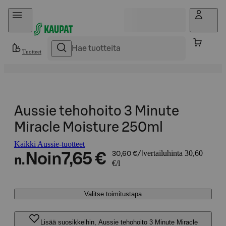
Hyppää sisältöön
Tuotteet
Aussie tehohoito 3 Minute
Miracle Moisture 250ml
Kaikki Aussie-tuotteet
vertailuhinta 30,60
Noin
7,65 €
30,60 €/l
n.
€/l
Valitse toimitustapa
Lisää suosikkeihin, Aussie tehohoito 3 Minute Miracle