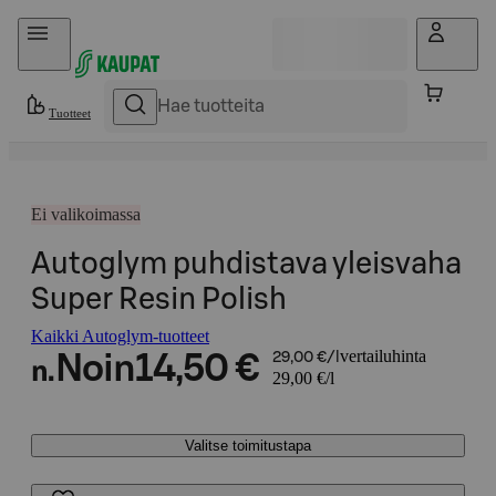
Hyppää sisältöön
Tuotteet
Ei valikoimassa
Autoglym puhdistava yleisvaha
Super Resin Polish
Kaikki Autoglym-tuotteet
vertailuhinta
Noin
14,50 €
29,00 €/l
n.
29,00 €/l
Valitse toimitustapa