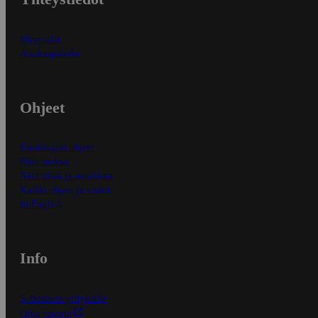
Myymälät
Asiakaspalvelu
Ohjeet
Ensitilaajan ohjeet
Näin maksat
Näin tilaat ja muokkaat
Kaikki ohjeet ja vinkit
In English
Info
S-Business yrityksille
Oiva-raportit