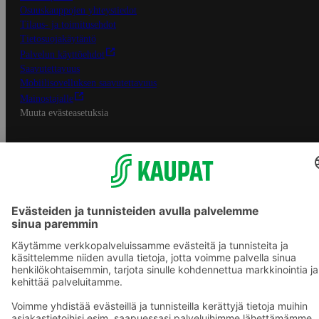
Osuuskauppojen yhteystiedot
Tilaus- ja toimitusehdot
Tietosuojakäytäntö
Palvelun käyttöehdot
Saavutettavuus
Mobiilisovelluksen saavutettavuus
Mainostajalle
Muuta evästeasetuksia
S-ryhmän palvelut
S-ryhmä
Asiakasomistajuus
Yhteishyvä Ruoka -sovellus
S-ostoslista -sovellus
Prisma.fi
Sokos.fi
S-Pankki
Yhteishyvä