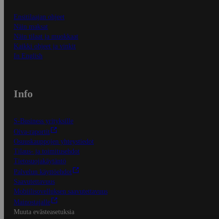
Ensitilaajan ohjeet
Näin maksat
Näin tilaat ja muokkaat
Kaikki ohjeet ja vinkit
In English
Info
S-Business yrityksille
Oiva-raportit
Osuuskauppojen yhteystiedot
Tilaus- ja toimitusehdot
Tietosuojakäytäntö
Palvelun käyttöehdot
Saavutettavuus
Mobiilisovelluksen saavutettavuus
Mainostajalle
Muuta evästeasetuksia