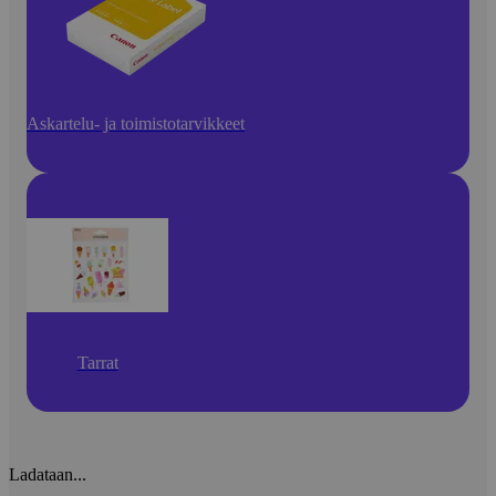
Askartelu- ja toimistotarvikkeet
Tarrat
Ladataan...