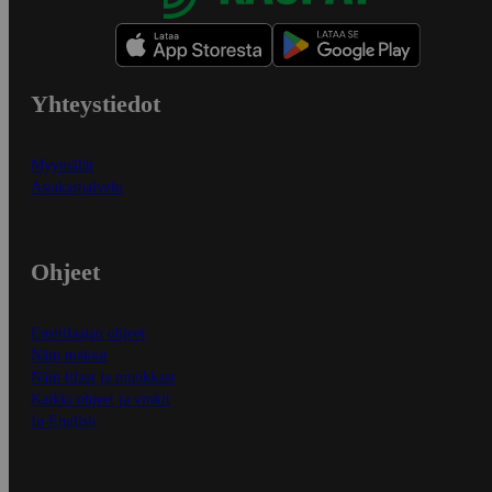
Yhteystiedot
Myymälät
Asiakaspalvelu
Ohjeet
Ensitilaajan ohjeet
Näin maksat
Näin tilaat ja muokkaat
Kaikki ohjeet ja vinkit
In English