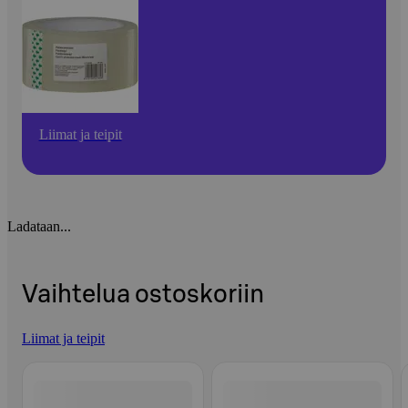
Liimat ja teipit
Ladataan...
Vaihtelua ostoskoriin
Liimat ja teipit
Ohita listaus