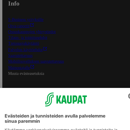
Info
S-Business yrityksille
Oiva-raportit
Osuuskauppojen yhteystiedot
Tilaus- ja toimitusehdot
Tietosuojakäytäntö
Palvelun käyttöehdot
Saavutettavuus
Mobiilisovelluksen saavutettavuus
Mainostajalle
Muuta evästeasetuksia
S-ryhmän palvelut
S-ryhmä
Asiakasomistajuus
Yhteishyvä Ruoka -sovellus