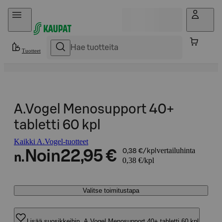
Hyppää sisältöön
Tuotteet
A.Vogel Menosupport 40+
tabletti 60 kpl
Kaikki A.Vogel-tuotteet
vertailuhinta
Noin
22,95 €
0,38 €/kpl
n.
0,38 €/kpl
Valitse toimitustapa
Lisää suosikkeihin, A.Vogel Menosupport 40+ tabletti 60 kpl