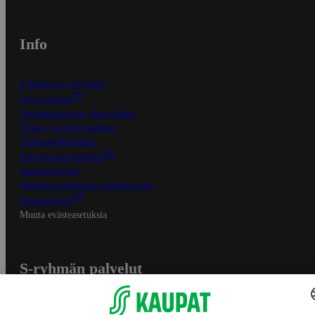
Info
S-Business yrityksille
Oiva-raportit
Osuuskauppojen yhteystiedot
Tilaus- ja toimitusehdot
Tietosuojakäytäntö
Palvelun käyttöehdot
Saavutettavuus
Mobiilisovelluksen saavutettavuus
Mainostajalle
Muuta evästeasetuksia
S-ryhmän palvelut
S-ryhmä