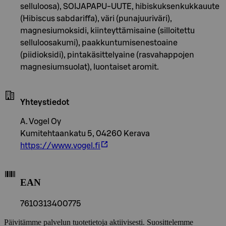
selluloosa), SOIJAPAPU-UUTE, hibiskuksenkukkauute
(Hibiscus sabdariffa), väri (punajuuriväri),
magnesiumoksidi, kiinteyttämisaine (silloitettu
selluloosakumi), paakkuntumisenestoaine
(piidioksidi), pintakäsittelyaine (rasvahappojen
magnesiumsuolat), luontaiset aromit.
Yhteystiedot
A. Vogel Oy
Kumitehtaankatu 5, 04260 Kerava
https://www.vogel.fi
EAN
7610313400775
Päivitämme palvelun tuotetietoja aktiivisesti. Suosittelemme