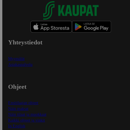
Yhteystiedot
Myymälät
Asiakaspalvelu
Ohjeet
Ensitilaajan ohjeet
Näin maksat
Näin tilaat ja muokkaat
Kaikki ohjeet ja vinkit
In English