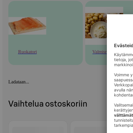
Ruokatori
Valmisruoka
Ladataan...
Vaihtelua ostoskoriin
Ohita listaus