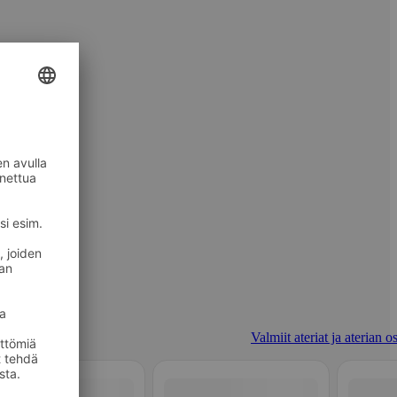
Valmiit ateriat ja aterian o