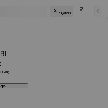
Kirjaudu
RI
€
9 €/kg
stapa