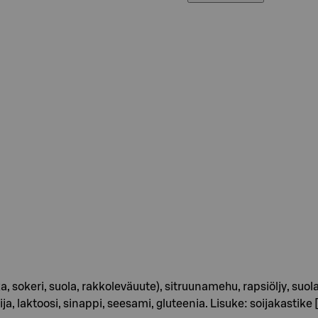
ikka, sokeri, suola, rakkoleväuute), sitruunamehu, rapsiöljy, su
ja, laktoosi, sinappi, seesami, gluteenia. Lisuke: soijakastike