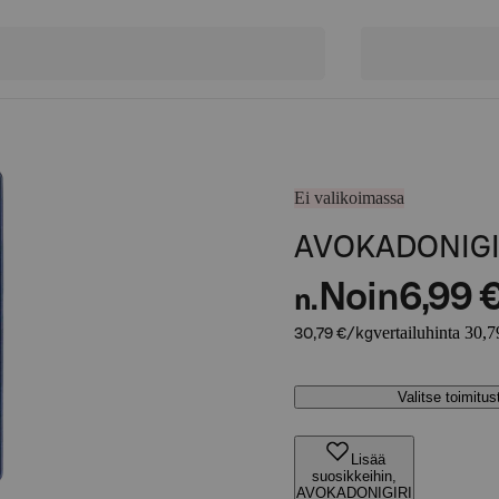
Ei valikoimassa
AVOKADONIGI
Noin
6,99 
n.
vertailuhinta 30,7
30,79 €/kg
Valitse toimitu
Lisää
suosikkeihin,
AVOKADONIGIRI