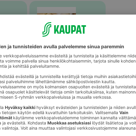
Valmiit ateriat ja aterian osat