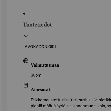
Tuotetiedot
AVOKADONIGIRI
Valmistusmaa
Suomi
Ainesosat
Etikkamaustettu riisi [riisi, sushisu (viiniet
pieniä määriä äyriäisiä, kananmuna, kala, soi