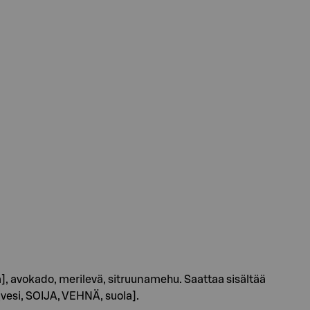
ola], avokado, merilevä, sitruunamehu. Saattaa sisältää
 [vesi, SOIJA, VEHNÄ, suola].