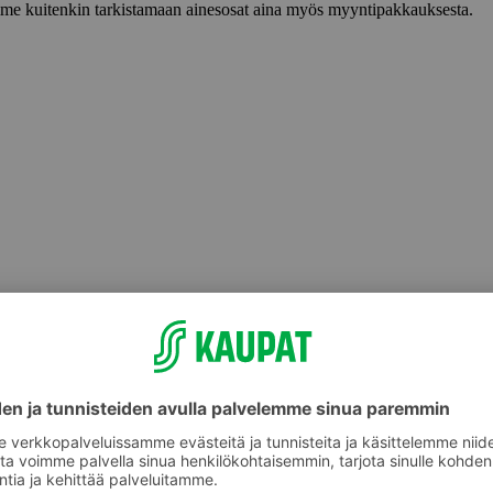
lemme kuitenkin tarkistamaan ainesosat aina myös myyntipakkauksesta.