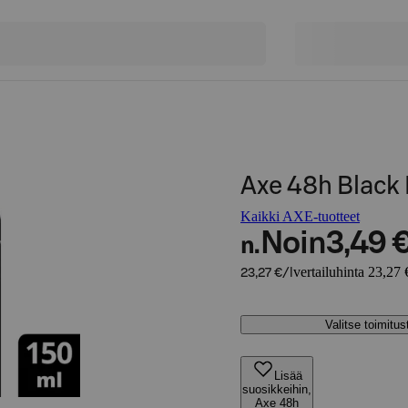
Axe 48h Black 
Kaikki AXE-tuotteet
Noin
3,49 
n.
vertailuhinta 23,27 €
23,27 €/l
Valitse toimitu
Lisää
suosikkeihin,
Axe 48h