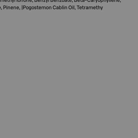
omethyl Ionone, Benzyl Benzoate, Beta-Caryophyllene,
ate, Pinene, |Pogostemon Cablin Oil, Tetramethy