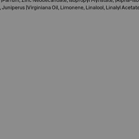
, |Parfum, Zinc Neodecanoate, Isopropyl Myristate, |Alpha-Is
te, Juniperus |Virginiana Oil, Limonene, Linalool, Linalyl Acet