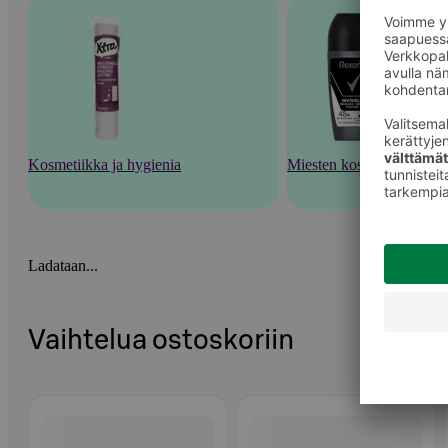
Kosmetiikka ja hygienia
Miesten kosmetiikka
Ladataan...
Vaihtelua ostoskoriin
Ohita listaus