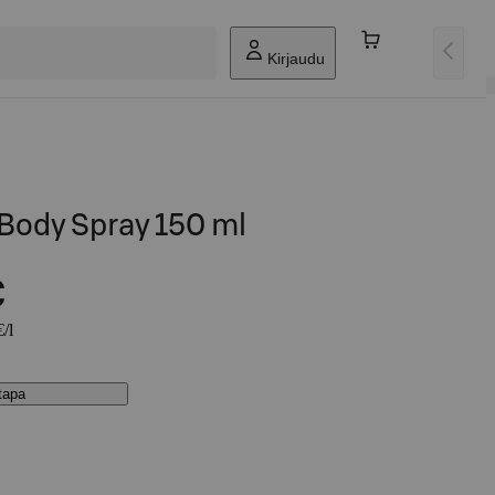
Kirjaudu
Body Spray 150 ml
€
/l
stapa