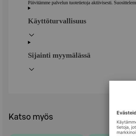
Päivitämme palvelun tuotetietoja aktiivisesti. Suositte
Käyttöturvallisuus
Sijainti myymälässä
Katso myös