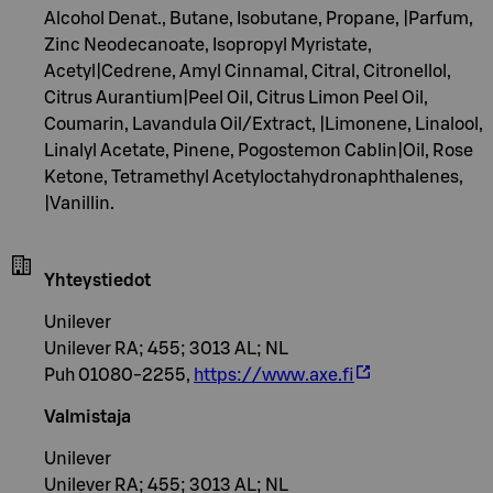
Alcohol Denat., Butane, Isobutane, Propane, |Parfum,
Zinc Neodecanoate, Isopropyl Myristate,
Acetyl|Cedrene, Amyl Cinnamal, Citral, Citronellol,
Citrus Aurantium|Peel Oil, Citrus Limon Peel Oil,
Coumarin, Lavandula Oil/Extract, |Limonene, Linalool,
Linalyl Acetate, Pinene, Pogostemon Cablin|Oil, Rose
Ketone, Tetramethyl Acetyloctahydronaphthalenes,
|Vanillin.
Yhteystiedot
Unilever
Unilever RA; 455; 3013 AL; NL
Puh 01080-2255,
https://www.axe.fi
Valmistaja
Unilever
Unilever RA; 455; 3013 AL; NL