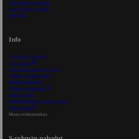
Näin tilaat ja muokkaat
Kaikki ohjeet ja vinkit
In English
Info
S-Business yrityksille
Oiva-raportit
Osuuskauppojen yhteystiedot
Tilaus- ja toimitusehdot
Tietosuojakäytäntö
Palvelun käyttöehdot
Saavutettavuus
Mobiilisovelluksen saavutettavuus
Mainostajalle
Muuta evästeasetuksia
S-ryhmän palvelut