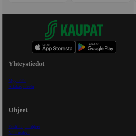
Yhteystiedot
Myymälät
Asiakaspalvelu
Ohjeet
Ensitilaajan ohjeet
Näin maksat