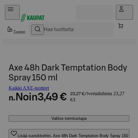
Hyppää sisältöön
Tuotteet
Axe 48h Dark Temptation Body
Spray 150 ml
Kaikki AXE-tuotteet
vertailuhinta 23,27
Noin
3,49 €
23,27 €/l
n.
€/l
Valitse toimitustapa
Lisää suosikkeihin, Axe 48h Dark Temptation Body Spray 150