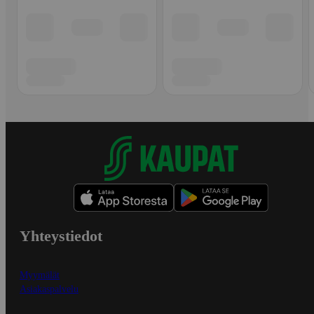
Yhteystiedot
Myymälät
Asiakaspalvelu