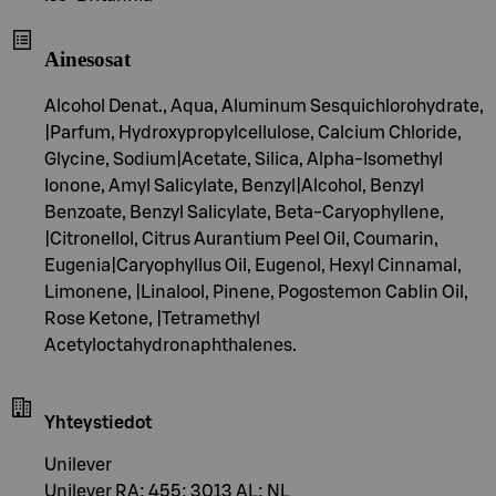
Ainesosat
Alcohol Denat., Aqua, Aluminum Sesquichlorohydrate,
|Parfum, Hydroxypropylcellulose, Calcium Chloride,
Glycine, Sodium|Acetate, Silica, Alpha-Isomethyl
Ionone, Amyl Salicylate, Benzyl|Alcohol, Benzyl
Benzoate, Benzyl Salicylate, Beta-Caryophyllene,
|Citronellol, Citrus Aurantium Peel Oil, Coumarin,
Eugenia|Caryophyllus Oil, Eugenol, Hexyl Cinnamal,
Limonene, |Linalool, Pinene, Pogostemon Cablin Oil,
Rose Ketone, |Tetramethyl
Acetyloctahydronaphthalenes.
Yhteystiedot
Unilever
Unilever RA; 455; 3013 AL; NL