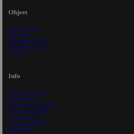
Ohjeet
Ensitilaajan ohjeet
Näin maksat
Näin tilaat ja muokkaat
Kaikki ohjeet ja vinkit
In English
Info
S-Business yrityksille
Oiva-raportit
Osuuskauppojen yhteystiedot
Tilaus- ja toimitusehdot
Tietosuojakäytäntö
Palvelun käyttöehdot
Saavutettavuus