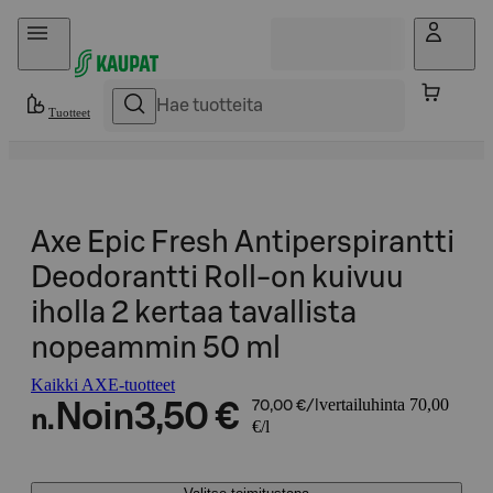
Hyppää sisältöön
Tuotteet
Axe Epic Fresh Antiperspirantti
Deodorantti Roll-on kuivuu
iholla 2 kertaa tavallista
nopeammin 50 ml
Kaikki AXE-tuotteet
vertailuhinta 70,00
Noin
3,50 €
70,00 €/l
n.
€/l